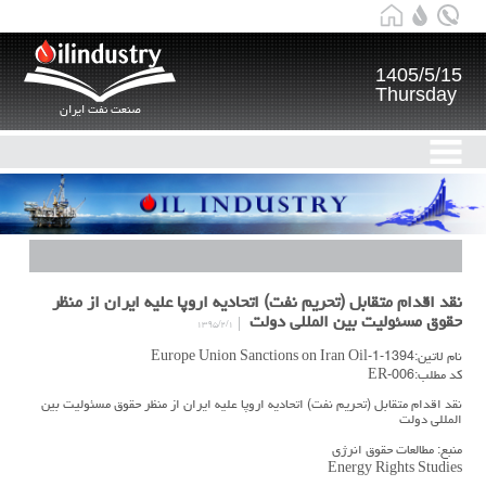
1405/5/15
Thursday
صنعت نفت ایران
نقد اقدام متقابل (تحريم نفت) اتحاديه اروپا عليه ايران از منظر
حقوق مسئوليت بين المللي دولت
۱۳۹۵/۲/۱
نام لاتین:1394-1-Europe Union Sanctions on Iran Oil
کد مطلب:ER-006
نقد اقدام متقابل (تحريم نفت) اتحاديه اروپا عليه ايران از منظر حقوق مسئوليت بين
المللي دولت
منبع: مطالعات حقوق انرژي
Energy Rights Studies