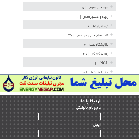
مهندسی عمومی
| ۵
رویه و دستورالعمل
| ۱۰
نرم افزارها
| ۶
کلیپ‌های فنی و مهندسی
| ۷۷
پالایشگاه نفت
| ۱۷
پالایشگاه گاز
| ۴۶
| ۶
NGL
| ۱۳
LNG & LPG
خط لوله
| ۳۶
مخازن ذخیره
| ۱۵
ارﺗﺒﺎط ﺑﺎ ما
پتروشیمی
| ۱۴
ﻧﺎم و ﻧﺎم ﺧﺎﻧﻮادﮔﻰ
بازرسی و QC
| ۱۵
| ۳۹
HSE
ایمیل
ساخت و نصب
| ۱۲
راه اندازی
| ۹