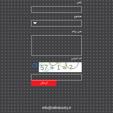
تلفن
سازندگان و تامین کنندگان
| ۱۰
تامین مالی و سرمایه گذاری
| ۳۲
موضوع
ماشین آلات
| ۱۲
مدیریت پروژه
| ۹۱
متن پیام
مدیریت دانش
| ۹
مدیریت سازمانی و عمومی
| ۲
تأمین کالا
| ۱۳
کد امنیتی
| ۲۰
EPC
پیمانکاران بین المللی
| ۸
اطلاعات انرژی کشورها
| ۱۴
پروژه های خارجی
| ۱۵
نقشه های نفت و گاز خارجی
| ۱۰
شرکت های نفتی
| ۱۴
پلانت های فعال
| ۴۰
info@oilindustry.ir
طرح ها و پروژه ها
| ۳۵