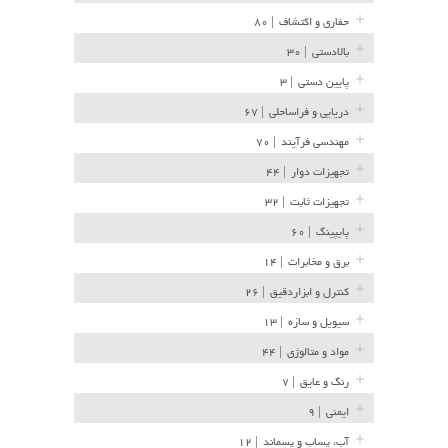
حفاری و اکتشاف
| ۸۰
بالادستی
| ۳۰
پایین دستی
| ۳
دریایی و فراساحلی
| ۶۷
مهندسی فرآیند
| ۷۰
تجهیزات دوار
| ۴۴
تجهیزات ثابت
| ۳۲
پایپینگ
| ۶۰
برق و مخابرات
| ۱۴
کنترل و ابزاردقیق
| ۲۶
سیویل و سازه
| ۱۳
مواد و متالوژی
| ۴۴
رنگ و عایق
| ۷
ایمنی
| ۹
آب، پساب و پسماند
| ۱۲