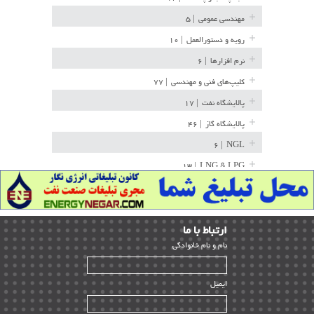
مهندسی عمومی
| ۵
رویه و دستورالعمل
| ۱۰
نرم افزارها
| ۶
کلیپ‌های فنی و مهندسی
| ۷۷
پالایشگاه نفت
| ۱۷
پالایشگاه گاز
| ۴۶
| ۶
NGL
| ۱۳
LNG & LPG
خط لوله
| ۳۶
مخازن ذخیره
| ۱۵
ارﺗﺒﺎط ﺑﺎ ما
پتروشیمی
| ۱۴
ﻧﺎم و ﻧﺎم ﺧﺎﻧﻮادﮔﻰ
بازرسی و QC
| ۱۵
| ۳۹
HSE
ایمیل
ساخت و نصب
| ۱۲
راه اندازی
| ۹