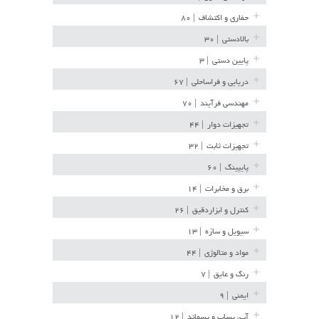
حفاری و اکتشاف
| ۸۰
بالادستی
| ۳۰
پایین دستی
| ۳
دریایی و فراساحلی
| ۶۷
مهندسی فرآیند
| ۷۰
تجهیزات دوار
| ۴۴
تجهیزات ثابت
| ۳۲
پایپینگ
| ۶۰
برق و مخابرات
| ۱۴
کنترل و ابزاردقیق
| ۲۶
سیویل و سازه
| ۱۳
مواد و متالوژی
| ۴۴
رنگ و عایق
| ۷
ایمنی
| ۹
آب، پساب و پسماند
| ۱۲