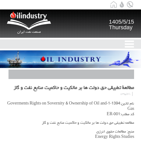
1405/5/15
Thursday
صنعت نفت ایران
مطالعة تطبيقي حق دولت ها بر مالكيت و حاكميت منابع نفت و گاز
۱۳۹۵/۲/۱
نام لاتین:1394-1-Goverments Rights on Sovernity & Ownership of Oil and
Gas
کد مطلب:ER-001
مطالعه تطبيقي حق دولت ها بر مالكيت و حاكميت منابع نفت و گاز
منبع: مطالعات حقوق انرژي
Energy Rights Studies