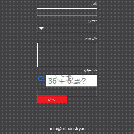
تلفن
سازندگان و تامین کنندگان
| ۱۰
تامین مالی و سرمایه گذاری
| ۳۲
موضوع
ماشین آلات
| ۱۲
مدیریت پروژه
| ۹۱
متن پیام
مدیریت دانش
| ۹
مدیریت سازمانی و عمومی
| ۲
تأمین کالا
| ۱۳
کد امنیتی
| ۲۰
EPC
پیمانکاران بین المللی
| ۸
اطلاعات انرژی کشورها
| ۱۴
پروژه های خارجی
| ۱۵
نقشه های نفت و گاز خارجی
| ۱۰
شرکت های نفتی
| ۱۴
پلانت های فعال
| ۴۰
info@oilindustry.ir