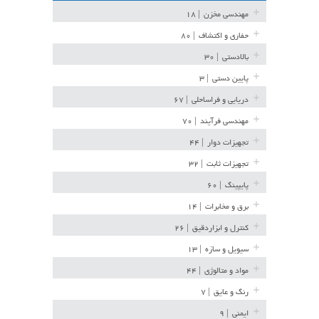
مهندسی مخزن
| ۱۸
حفاری و اکتشاف
| ۸۰
بالادستی
| ۳۰
پایین دستی
| ۳
دریایی و فراساحلی
| ۶۷
مهندسی فرآیند
| ۷۰
تجهیزات دوار
| ۴۴
تجهیزات ثابت
| ۳۲
پایپینگ
| ۶۰
برق و مخابرات
| ۱۴
کنترل و ابزاردقیق
| ۲۶
سیویل و سازه
| ۱۳
مواد و متالوژی
| ۴۴
رنگ و عایق
| ۷
ایمنی
| ۹