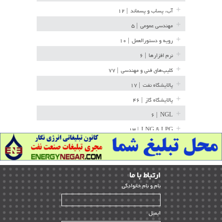
آب، پساب و پسماند
| ۱۲
مهندسی عمومی
| ۵
رویه و دستورالعمل
| ۱۰
نرم افزارها
| ۶
کلیپ‌های فنی و مهندسی
| ۷۷
پالایشگاه نفت
| ۱۷
پالایشگاه گاز
| ۴۶
| ۶
NGL
| ۱۳
LNG & LPG
خط لوله
| ۳۶
مخازن ذخیره
| ۱۵
ارﺗﺒﺎط ﺑﺎ ما
پتروشیمی
| ۱۴
ﻧﺎم و ﻧﺎم ﺧﺎﻧﻮادﮔﻰ
بازرسی و QC
| ۱۵
| ۳۹
HSE
ایمیل
ساخت و نصب
| ۱۲