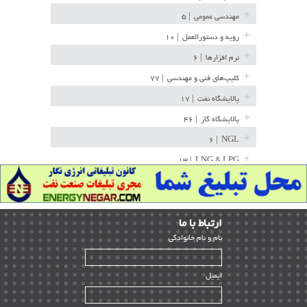
مهندسی عمومی
| ۵
رویه و دستورالعمل
| ۱۰
نرم افزارها
| ۶
کلیپ‌های فنی و مهندسی
| ۷۷
پالایشگاه نفت
| ۱۷
پالایشگاه گاز
| ۴۶
| ۶
NGL
| ۱۳
LNG & LPG
خط لوله
| ۳۶
مخازن ذخیره
| ۱۵
ارﺗﺒﺎط ﺑﺎ ما
پتروشیمی
| ۱۴
ﻧﺎم و ﻧﺎم ﺧﺎﻧﻮادﮔﻰ
بازرسی و QC
| ۱۵
| ۳۹
HSE
ایمیل
ساخت و نصب
| ۱۲
راه اندازی
| ۹