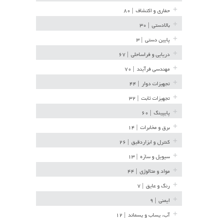
حفاری و اکتشاف
| ۸۰
بالادستی
| ۳۰
پایین دستی
| ۳
دریایی و فراساحلی
| ۶۷
مهندسی فرآیند
| ۷۰
تجهیزات دوار
| ۴۴
تجهیزات ثابت
| ۳۲
پایپینگ
| ۶۰
برق و مخابرات
| ۱۴
کنترل و ابزاردقیق
| ۲۶
سیویل و سازه
| ۱۳
مواد و متالوژی
| ۴۴
رنگ و عایق
| ۷
ایمنی
| ۹
آب، پساب و پسماند
| ۱۲