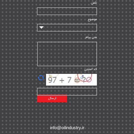
تلفن
سازندگان و تامین کنندگان
| ۱۰
تامین مالی و سرمایه گذاری
| ۳۲
موضوع
ماشین آلات
| ۱۲
مدیریت پروژه
| ۹۱
متن پیام
مدیریت دانش
| ۹
مدیریت سازمانی و عمومی
| ۲
تأمین کالا
| ۱۳
کد امنیتی
| ۲۰
EPC
پیمانکاران بین المللی
| ۸
اطلاعات انرژی کشورها
| ۱۴
پروژه های خارجی
| ۱۵
نقشه های نفت و گاز خارجی
| ۱۰
شرکت های نفتی
| ۱۴
پلانت های فعال
| ۴۰
info@oilindustry.ir
طرح ها و پروژه ها
| ۳۵