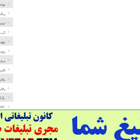
مواد
رنگ 
ایمن
آب، 
مهند
رویه
نرم 
کلیپ
پالا
پالا
GL
LPG
خط ل
مخاز
پترو