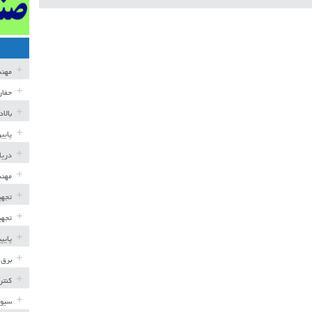
مهن
حفار
بالا
پایی
دریا
مهند
تجهی
تجهی
پایپ
برق 
کنتر
سیوی