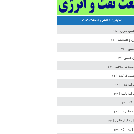
عناوین دانشی صنعت نفت
دسی مخزن
| ۱۸
ی و اکتشاف
| ۸۰
دستی
| ۳۰
ن دستی
| ۳
یی و فراساحلی
| ۶۷
سی فرآیند
| ۷۰
زات دوار
| ۴۴
زات ثابت
| ۳۲
ینگ
| ۶۰
و مخابرات
| ۱۴
ل و ابزاردقیق
| ۲۶
ل و سازه
| ۱۳