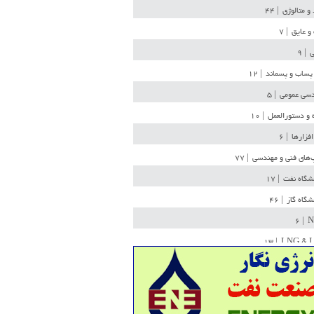
 و متالوژی
| ۴۴
و عایق
| ۷
ی
| ۹
پساب و پسماند
| ۱۲
سی عمومی
| ۵
 و دستورالعمل
| ۱۰
افزارها
| ۶
‌های فنی و مهندسی
| ۷۷
یشگاه نفت
| ۱۷
یشگاه گاز
| ۴۶
| ۶
N
| ۱۳
LNG & 
وله
| ۳۶
ن ذخیره
| ۱۵
شیمی
| ۱۴