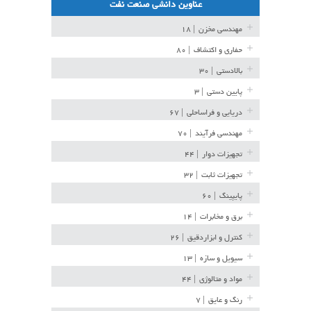
عناوین دانشی صنعت نفت
مهندسی مخزن
| ۱۸
حفاری و اکتشاف
| ۸۰
بالادستی
| ۳۰
پایین دستی
| ۳
دریایی و فراساحلی
| ۶۷
مهندسی فرآیند
| ۷۰
تجهیزات دوار
| ۴۴
تجهیزات ثابت
| ۳۲
پایپینگ
| ۶۰
برق و مخابرات
| ۱۴
کنترل و ابزاردقیق
| ۲۶
سیویل و سازه
| ۱۳
مواد و متالوژی
| ۴۴
رنگ و عایق
| ۷