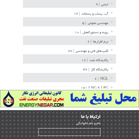
ایمنی
| ۹
آب، پساب و پسماند
| ۱۲
مهندسی عمومی
| ۵
رویه و دستورالعمل
| ۱۰
نرم افزارها
| ۶
کلیپ‌های فنی و مهندسی
| ۷۷
پالایشگاه نفت
| ۱۷
پالایشگاه گاز
| ۴۶
| ۶
NGL
| ۱۳
LNG & LPG
خط لوله
| ۳۶
مخازن ذخیره
| ۱۵
ارﺗﺒﺎط ﺑﺎ ما
پتروشیمی
| ۱۴
ﻧﺎم و ﻧﺎم ﺧﺎﻧﻮادﮔﻰ
بازرسی و QC
| ۱۵
| ۳۹
HSE