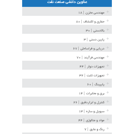
عناوین دانشی صنعت نفت
مهندسی مخزن
| ۱۸
حفاری و اکتشاف
| ۸۰
بالادستی
| ۳۰
پایین دستی
| ۳
دریایی و فراساحلی
| ۶۷
مهندسی فرآیند
| ۷۰
تجهیزات دوار
| ۴۴
تجهیزات ثابت
| ۳۲
پایپینگ
| ۶۰
برق و مخابرات
| ۱۴
کنترل و ابزاردقیق
| ۲۶
سیویل و سازه
| ۱۳
مواد و متالوژی
| ۴۴
رنگ و عایق
| ۷