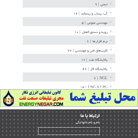
ایمنی
| ۹
آب، پساب و پسماند
| ۱۲
مهندسی عمومی
| ۵
رویه و دستورالعمل
| ۱۰
نرم افزارها
| ۶
کلیپ‌های فنی و مهندسی
| ۷۷
پالایشگاه نفت
| ۱۷
پالایشگاه گاز
| ۴۶
| ۶
NGL
| ۱۳
LNG & LPG
خط لوله
| ۳۶
مخازن ذخیره
| ۱۵
ارﺗﺒﺎط ﺑﺎ ما
پتروشیمی
| ۱۴
ﻧﺎم و ﻧﺎم ﺧﺎﻧﻮادﮔﻰ
بازرسی و QC
| ۱۵
| ۳۹
HSE