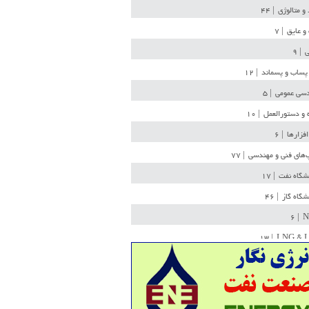
 و متالوژی
| ۴۴
و عایق
| ۷
ی
| ۹
پساب و پسماند
| ۱۲
سی عمومی
| ۵
 و دستورالعمل
| ۱۰
افزارها
| ۶
‌های فنی و مهندسی
| ۷۷
یشگاه نفت
| ۱۷
یشگاه گاز
| ۴۶
| ۶
N
| ۱۳
LNG & 
وله
| ۳۶
ن ذخیره
| ۱۵
شیمی
| ۱۴