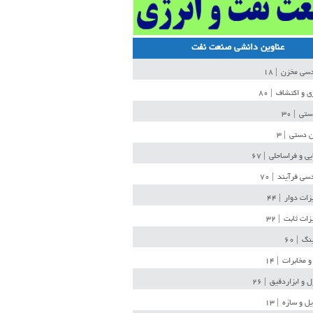
عناوین دانشی صنعت نفت
دسی مخزن
| ۱۸
ی و اکتشاف
| ۸۰
دستی
| ۳۰
ن دستی
| ۳
یی و فراساحلی
| ۶۷
سی فرآیند
| ۷۰
زات دوار
| ۴۴
زات ثابت
| ۳۲
ینگ
| ۶۰
و مخابرات
| ۱۴
ل و ابزاردقیق
| ۲۶
ل و سازه
| ۱۳