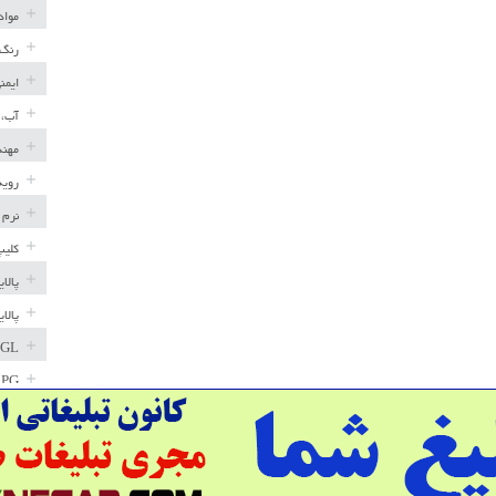
مواد
رنگ 
ایمن
آب، 
مهند
رویه
نرم 
کلیپ
پالا
پالا
GL
LPG
خط ل
مخاز
پترو