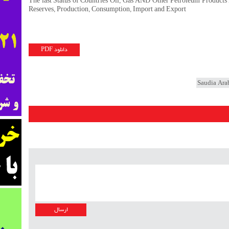
The last Status of Countries Oil, Gas AND Other Petroleum Products 
Reserves, Production, Consumption, Import and Export
دانلود PDF
Saudia Ara