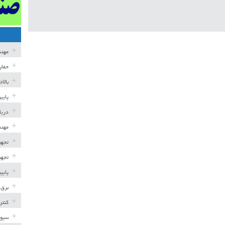
مهن
حفار
بالا
پایی
دریا
مهند
تجهی
تجهی
پایپ
برق 
کنتر
سیوی