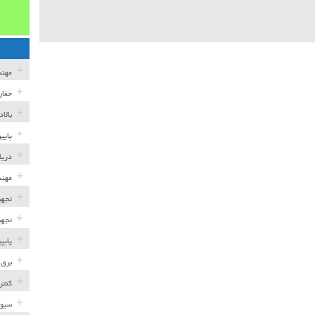
مهن
حفار
بالا
پایی
دریا
مهند
تجهی
تجهی
پایپ
برق 
کنتر
سیوی