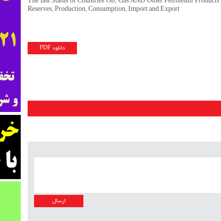
The last Status of Countries Oil, Gas AND Other Petroleum Products 
Reserves, Production, Consumption, Import and Export
دانلود PDF