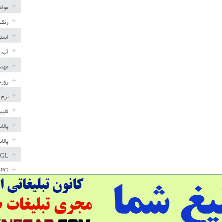
مواد
رنگ 
ایمن
آب، 
مهند
رویه
نرم 
کلیپ
پالا
پالا
GL
LPG
خط ل
مخاز
پترو