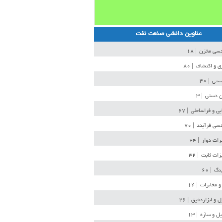
عناوین دانشی صنعت نفت
دسی مخزن
| ۱۸
ی و اکتشاف
| ۸۰
دستی
| ۳۰
ن دستی
| ۳
یی و فراساحلی
| ۶۷
سی فرآیند
| ۷۰
زات دوار
| ۴۴
زات ثابت
| ۳۲
ینگ
| ۶۰
و مخابرات
| ۱۴
ل و ابزاردقیق
| ۲۶
ل و سازه
| ۱۳