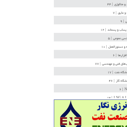
 و متالوژی
| ۴۴
و عایق
| ۷
ی
| ۹
پساب و پسماند
| ۱۲
سی عمومی
| ۵
 و دستورالعمل
| ۱۰
افزارها
| ۶
‌های فنی و مهندسی
| ۷۷
یشگاه نفت
| ۱۷
یشگاه گاز
| ۴۶
| ۶
N
| ۱۳
LNG & 
وله
| ۳۶
ن ذخیره
| ۱۵
شیمی
| ۱۴