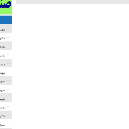
مهن
حفار
بالا
پایی
دریا
مهند
تجهی
تجهی
پایپ
برق 
کنتر
سیوی