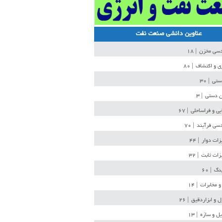
عناوین دانشی صنعت نفت
دسی مخزن
| ۱۸
ی و اکتشاف
| ۸۰
دستی
| ۳۰
ن دستی
| ۳
یی و فراساحلی
| ۶۷
سی فرآیند
| ۷۰
زات دوار
| ۴۴
زات ثابت
| ۳۲
ینگ
| ۶۰
و مخابرات
| ۱۴
ل و ابزاردقیق
| ۲۶
ل و سازه
| ۱۳