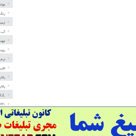
مواد
رنگ 
ایمن
آب، 
مهند
رویه
نرم 
کلیپ
پالا
پالا
GL
LPG
خط ل
مخاز
پترو