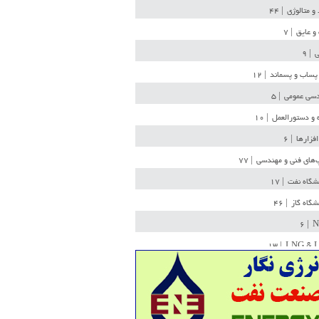
 و متالوژی
| ۴۴
و عایق
| ۷
ی
| ۹
پساب و پسماند
| ۱۲
سی عمومی
| ۵
 و دستورالعمل
| ۱۰
افزارها
| ۶
‌های فنی و مهندسی
| ۷۷
یشگاه نفت
| ۱۷
یشگاه گاز
| ۴۶
| ۶
N
| ۱۳
LNG & 
وله
| ۳۶
ن ذخیره
| ۱۵
شیمی
| ۱۴