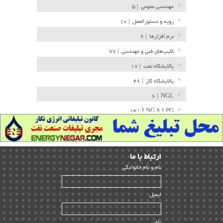
مهندسی عمومی
| ۵
رویه و دستورالعمل
| ۱۰
نرم افزارها
| ۶
کلیپ‌های فنی و مهندسی
| ۷۷
پالایشگاه نفت
| ۱۷
پالایشگاه گاز
| ۴۶
| ۶
NGL
| ۱۳
LNG & LPG
خط لوله
| ۳۶
مخازن ذخیره
| ۱۵
ارﺗﺒﺎط ﺑﺎ ما
پتروشیمی
| ۱۴
ﻧﺎم و ﻧﺎم ﺧﺎﻧﻮادﮔﻰ
بازرسی و QC
| ۱۵
| ۳۹
HSE
ایمیل
ساخت و نصب
| ۱۲
راه اندازی
| ۹
تلفن