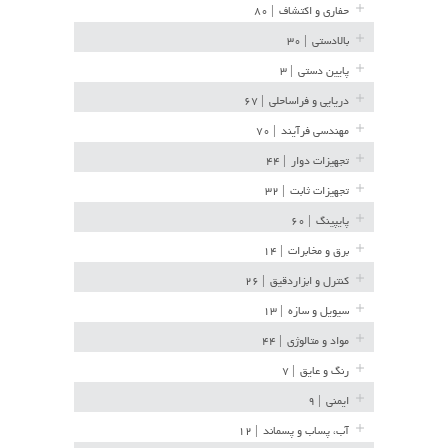
حفاری و اکتشاف
| ۸۰
بالادستی
| ۳۰
پایین دستی
| ۳
دریایی و فراساحلی
| ۶۷
مهندسی فرآیند
| ۷۰
تجهیزات دوار
| ۴۴
تجهیزات ثابت
| ۳۲
پایپینگ
| ۶۰
برق و مخابرات
| ۱۴
کنترل و ابزاردقیق
| ۲۶
سیویل و سازه
| ۱۳
مواد و متالوژی
| ۴۴
رنگ و عایق
| ۷
ایمنی
| ۹
آب، پساب و پسماند
| ۱۲