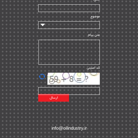
سازندگان و تامین کنندگان
| ۱۰
تامین مالی و سرمایه گذاری
| ۳۲
موضوع
ماشین آلات
| ۱۲
مدیریت پروژه
| ۹۱
متن پیام
مدیریت دانش
| ۹
مدیریت سازمانی و عمومی
| ۲
تأمین کالا
| ۱۳
کد امنیتی
| ۲۰
EPC
پیمانکاران بین المللی
| ۸
اطلاعات انرژی کشورها
| ۱۴
پروژه های خارجی
| ۱۵
نقشه های نفت و گاز خارجی
| ۱۰
شرکت های نفتی
| ۱۴
پلانت های فعال
| ۴۰
info@oilindustry.ir
طرح ها و پروژه ها
| ۳۵