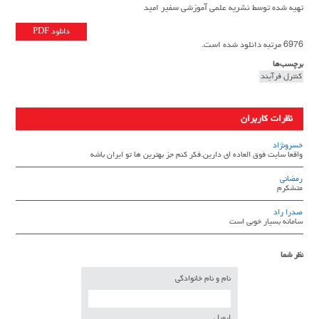
تهیه شده توسط نشریه علمی آموزشی سفیر امید
دانلود PDF
6976 مرتبه دانلود شده است.
برچسب‌ها
کنترل فرآیند
نظرات کاربران
خسرونژاد
واقعا سایت فوق العاده ای دارین.فکر کنم جز بهترین ها تو ایران باشه
رمضانی
متشکرم
صدرا راد
سامانه بسیار خوبی است
نظر شما
نام و نام خانوادگی
ایمیل