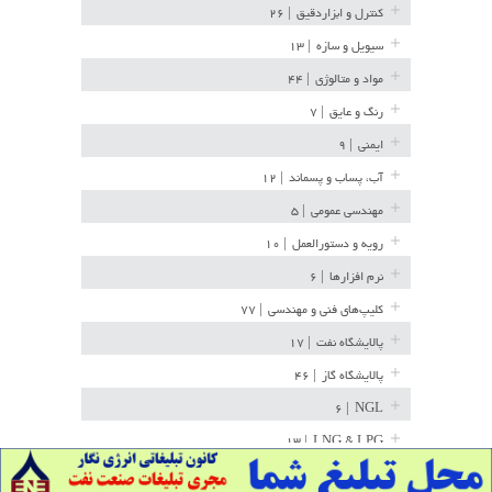
کنترل و ابزاردقیق
| ۲۶
سیویل و سازه
| ۱۳
مواد و متالوژی
| ۴۴
رنگ و عایق
| ۷
ایمنی
| ۹
آب، پساب و پسماند
| ۱۲
مهندسی عمومی
| ۵
رویه و دستورالعمل
| ۱۰
نرم افزارها
| ۶
کلیپ‌های فنی و مهندسی
| ۷۷
پالایشگاه نفت
| ۱۷
پالایشگاه گاز
| ۴۶
| ۶
NGL
| ۱۳
LNG & LPG
خط لوله
| ۳۶