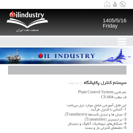
1405/5/16
Friday
صنعت نفت ایران
سیستم کنترل پالایشگاه
۱۳۹۴/۱۲/۷
نام لاتین:Plant Control System
کد مطلب:CS-004
این فایل آموزشی شامل موارد ذیل می‌باشد:
1- آشنایی با کنترل فرآیند
2- مبدل ها و تبدیل کننده‌ها (Transducers)
3- ترانسمیتر (Transmitter)
4- سیگنال‌های نیوماتیک، آنالوگ و دیجیتال
5- حلقه‌های کنترلی باز و بسته