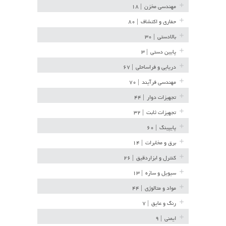
مهندسی مخزن
| ۱۸
حفاری و اکتشاف
| ۸۰
بالادستی
| ۳۰
پایین دستی
| ۳
دریایی و فراساحلی
| ۶۷
مهندسی فرآیند
| ۷۰
تجهیزات دوار
| ۴۴
تجهیزات ثابت
| ۳۲
پایپینگ
| ۶۰
برق و مخابرات
| ۱۴
کنترل و ابزاردقیق
| ۲۶
سیویل و سازه
| ۱۳
مواد و متالوژی
| ۴۴
رنگ و عایق
| ۷
ایمنی
| ۹