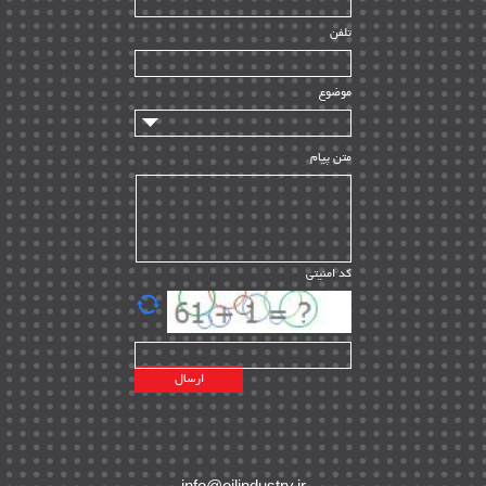
راه اندازی
| ۹
تلفن
سازندگان و تامین کنندگان
| ۱۰
تامین مالی و سرمایه گذاری
| ۳۲
موضوع
ماشین آلات
| ۱۲
مدیریت پروژه
| ۹۱
متن پیام
مدیریت دانش
| ۹
مدیریت سازمانی و عمومی
| ۲
تأمین کالا
| ۱۳
کد امنیتی
| ۲۰
EPC
پیمانکاران بین المللی
| ۸
اطلاعات انرژی کشورها
| ۱۴
پروژه های خارجی
| ۱۵
نقشه های نفت و گاز خارجی
| ۱۰
شرکت های نفتی
| ۱۴
پلانت های فعال
| ۴۰
info@oilindustry.ir