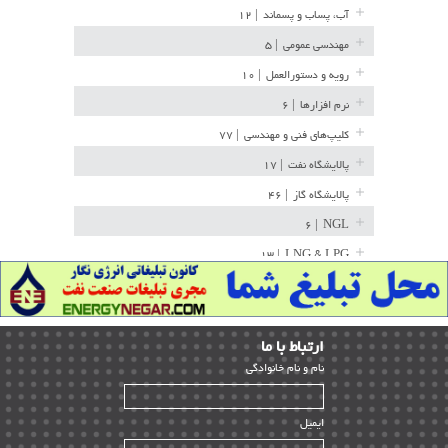
آب، پساب و پسماند
| ۱۲
مهندسی عمومی
| ۵
رویه و دستورالعمل
| ۱۰
نرم افزارها
| ۶
کلیپ‌های فنی و مهندسی
| ۷۷
پالایشگاه نفت
| ۱۷
پالایشگاه گاز
| ۴۶
| ۶
NGL
| ۱۳
LNG & LPG
خط لوله
| ۳۶
مخازن ذخیره
| ۱۵
ارﺗﺒﺎط ﺑﺎ ما
پتروشیمی
| ۱۴
ﻧﺎم و ﻧﺎم ﺧﺎﻧﻮادﮔﻰ
بازرسی و QC
| ۱۵
| ۳۹
HSE
ایمیل
ساخت و نصب
| ۱۲