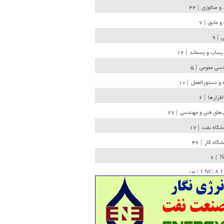
 و متالوژی
| ۴۴
و عایق
| ۷
ی
| ۹
پساب و پسماند
| ۱۲
سی عمومی
| ۵
 و دستورالعمل
| ۱۰
افزارها
| ۶
‌های فنی و مهندسی
| ۷۷
یشگاه نفت
| ۱۷
یشگاه گاز
| ۴۶
| ۶
N
| ۱۳
LNG & 
وله
| ۳۶
ن ذخیره
| ۱۵
شیمی
| ۱۴