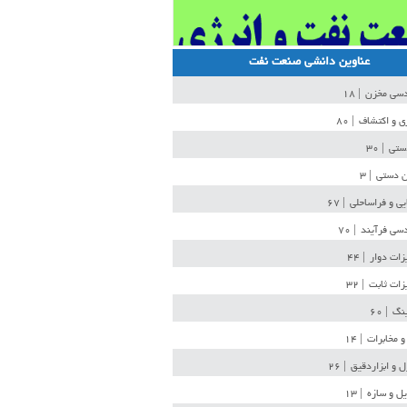
عناوین دانشی صنعت نفت
دسی مخزن
| ۱۸
ی و اکتشاف
| ۸۰
دستی
| ۳۰
ن دستی
| ۳
یی و فراساحلی
| ۶۷
سی فرآیند
| ۷۰
زات دوار
| ۴۴
زات ثابت
| ۳۲
ینگ
| ۶۰
و مخابرات
| ۱۴
ل و ابزاردقیق
| ۲۶
ل و سازه
| ۱۳