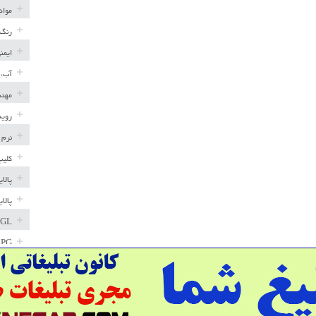
مواد
رنگ 
ایمن
آب، 
مهند
رویه
نرم 
کلیپ
پالا
پالا
GL
LPG
خط ل
مخاز
پترو