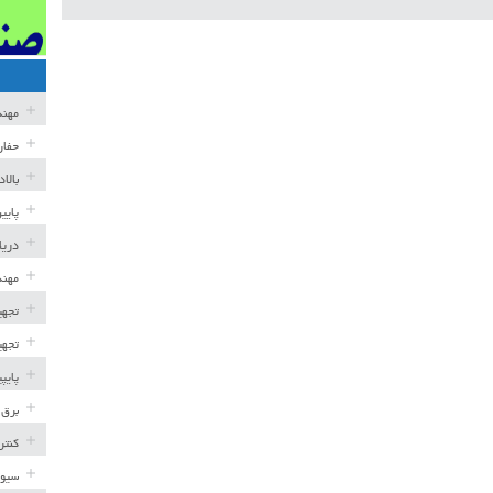
مهن
حفار
بالا
پایی
دریا
مهند
تجهی
تجهی
پایپ
برق 
کنتر
سیوی