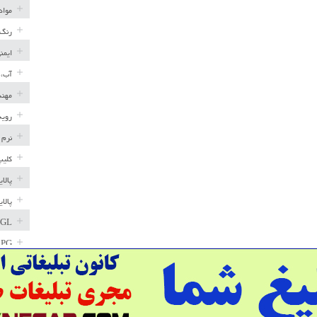
مواد
رنگ 
ایمن
آب، 
مهند
رویه
نرم 
کلیپ
پالا
پالا
GL
LPG
خط ل
مخاز
پترو