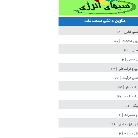
عناوین دانشی صنعت نفت
دسی مخزن
| ۱۸
ی و اکتشاف
| ۸۰
دستی
| ۳۰
ن دستی
| ۳
یی و فراساحلی
| ۶۷
سی فرآیند
| ۷۰
زات دوار
| ۴۴
زات ثابت
| ۳۲
ینگ
| ۶۰
و مخابرات
| ۱۴
ل و ابزاردقیق
| ۲۶
ل و سازه
| ۱۳