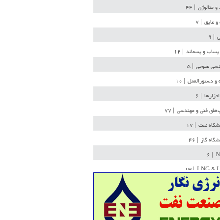
 و متالوژی
| ۴۴
و عایق
| ۷
ی
| ۹
پساب و پسماند
| ۱۲
سی عمومی
| ۵
 و دستورالعمل
| ۱۰
افزارها
| ۶
‌های فنی و مهندسی
| ۷۷
یشگاه نفت
| ۱۷
یشگاه گاز
| ۴۶
| ۶
N
| ۱۳
LNG & 
وله
| ۳۶
ن ذخیره
| ۱۵
شیمی
| ۱۴