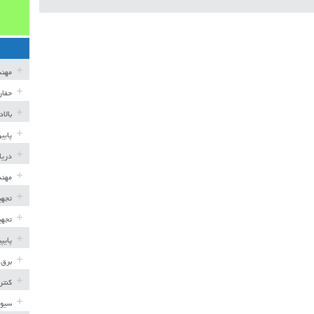
مهن
حفار
بالا
پایی
دریا
مهند
تجهی
تجهی
پایپ
برق 
کنتر
سیوی