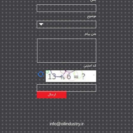
سازندگان و تامین کنندگان
| ۱۰
تامین مالی و سرمایه گذاری
| ۳۲
موضوع
ماشین آلات
| ۱۲
مدیریت پروژه
| ۹۱
متن پیام
مدیریت دانش
| ۹
مدیریت سازمانی و عمومی
| ۲
تأمین کالا
| ۱۳
کد امنیتی
| ۲۰
EPC
پیمانکاران بین المللی
| ۸
اطلاعات انرژی کشورها
| ۱۴
پروژه های خارجی
| ۱۵
نقشه های نفت و گاز خارجی
| ۱۰
شرکت های نفتی
| ۱۴
پلانت های فعال
| ۴۰
info@oilindustry.ir
طرح ها و پروژه ها
| ۳۵