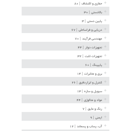
حفاری و اکتشاف
| ۸۰
بالادستی
| ۳۰
پایین دستی
| ۳
دریایی و فراساحلی
| ۶۷
مهندسی فرآیند
| ۷۰
تجهیزات دوار
| ۴۴
تجهیزات ثابت
| ۳۲
پایپینگ
| ۶۰
برق و مخابرات
| ۱۴
کنترل و ابزاردقیق
| ۲۶
سیویل و سازه
| ۱۳
مواد و متالوژی
| ۴۴
رنگ و عایق
| ۷
ایمنی
| ۹
آب، پساب و پسماند
| ۱۲