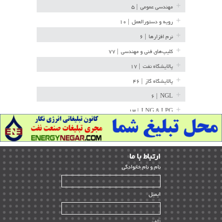
مهندسی عمومی
| ۵
رویه و دستورالعمل
| ۱۰
نرم افزارها
| ۶
کلیپ‌های فنی و مهندسی
| ۷۷
پالایشگاه نفت
| ۱۷
پالایشگاه گاز
| ۴۶
| ۶
NGL
| ۱۳
LNG & LPG
خط لوله
| ۳۶
مخازن ذخیره
| ۱۵
ارﺗﺒﺎط ﺑﺎ ما
پتروشیمی
| ۱۴
ﻧﺎم و ﻧﺎم ﺧﺎﻧﻮادﮔﻰ
بازرسی و QC
| ۱۵
| ۳۹
HSE
ایمیل
ساخت و نصب
| ۱۲
راه اندازی
| ۹
تلفن