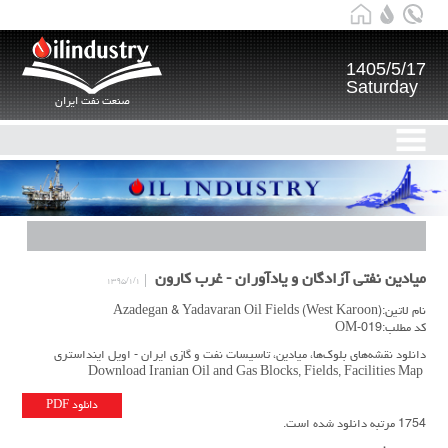
1405/5/17
Saturday
صنعت نفت ایران
میادین نفتی آزادگان و یادآوران - غرب کارون
۱۳۹۵/۱/۱
نام لاتین:Azadegan & Yadavaran Oil Fields (West Karoon)
کد مطلب:OM-019
دانلود نقشه‌های بلوک‌ها، میادین، تاسیسات نفت و گازی ایران - اویل اینداستری
Download Iranian Oil and Gas Blocks, Fields, Facilities Map
دانلود PDF
1754 مرتبه دانلود شده است.