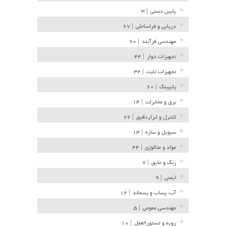
پایین دستی
| ۳
دریایی و فراساحلی
| ۶۷
مهندسی فرآیند
| ۷۰
تجهیزات دوار
| ۴۴
تجهیزات ثابت
| ۳۲
پایپینگ
| ۶۰
برق و مخابرات
| ۱۴
کنترل و ابزاردقیق
| ۲۶
سیویل و سازه
| ۱۳
مواد و متالوژی
| ۴۴
رنگ و عایق
| ۷
ایمنی
| ۹
آب، پساب و پسماند
| ۱۲
مهندسی عمومی
| ۵
رویه و دستورالعمل
| ۱۰