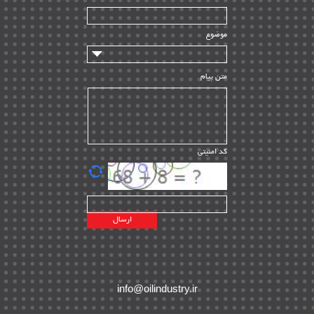
سازندگان و تامین کنندگان
| ۱۰
تامین مالی و سرمایه گذاری
| ۳۲
موضوع
ماشین آلات
| ۱۲
مدیریت پروژه
| ۹۱
متن پیام
مدیریت دانش
| ۹
مدیریت سازمانی و عمومی
| ۲
تأمین کالا
| ۱۳
کد امنیتی
| ۲۰
EPC
پیمانکاران بین المللی
| ۸
اطلاعات انرژی کشورها
| ۱۴
پروژه های خارجی
| ۱۵
نقشه های نفت و گاز خارجی
| ۱۰
شرکت های نفتی
| ۱۴
پلانت های فعال
| ۴۰
info@oilindustry.ir
طرح ها و پروژه ها
| ۳۵