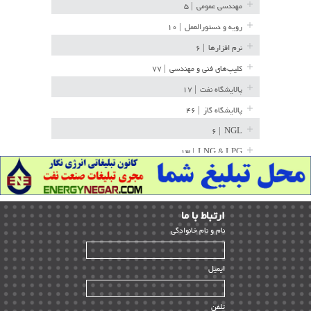
مهندسی عمومی
| ۵
رویه و دستورالعمل
| ۱۰
نرم افزارها
| ۶
کلیپ‌های فنی و مهندسی
| ۷۷
پالایشگاه نفت
| ۱۷
پالایشگاه گاز
| ۴۶
| ۶
NGL
| ۱۳
LNG & LPG
خط لوله
| ۳۶
مخازن ذخیره
| ۱۵
ارﺗﺒﺎط ﺑﺎ ما
پتروشیمی
| ۱۴
ﻧﺎم و ﻧﺎم ﺧﺎﻧﻮادﮔﻰ
بازرسی و QC
| ۱۵
| ۳۹
HSE
ایمیل
ساخت و نصب
| ۱۲
راه اندازی
| ۹
تلفن