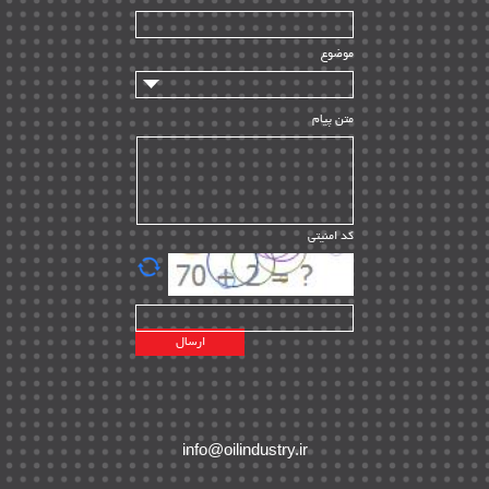
سازندگان و تامین کنندگان
| ۱۰
تامین مالی و سرمایه گذاری
| ۳۲
موضوع
ماشین آلات
| ۱۲
مدیریت پروژه
| ۹۱
متن پیام
مدیریت دانش
| ۹
مدیریت سازمانی و عمومی
| ۲
تأمین کالا
| ۱۳
کد امنیتی
| ۲۰
EPC
پیمانکاران بین المللی
| ۸
اطلاعات انرژی کشورها
| ۱۴
پروژه های خارجی
| ۱۵
نقشه های نفت و گاز خارجی
| ۱۰
شرکت های نفتی
| ۱۴
پلانت های فعال
| ۴۰
info@oilindustry.ir
طرح ها و پروژه ها
| ۳۵