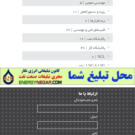
مهندسی عمومی
| ۵
رویه و دستورالعمل
| ۱۰
نرم افزارها
| ۶
کلیپ‌های فنی و مهندسی
| ۷۷
پالایشگاه نفت
| ۱۷
پالایشگاه گاز
| ۴۶
| ۶
NGL
| ۱۳
LNG & LPG
خط لوله
| ۳۶
مخازن ذخیره
| ۱۵
ارﺗﺒﺎط ﺑﺎ ما
پتروشیمی
| ۱۴
ﻧﺎم و ﻧﺎم ﺧﺎﻧﻮادﮔﻰ
بازرسی و QC
| ۱۵
| ۳۹
HSE
ایمیل
ساخت و نصب
| ۱۲
راه اندازی
| ۹
تلفن