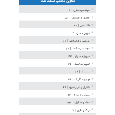
عناوین دانشی صنعت نفت
مهندسی مخزن
| ۱۸
حفاری و اکتشاف
| ۸۰
بالادستی
| ۳۰
پایین دستی
| ۳
دریایی و فراساحلی
| ۶۷
مهندسی فرآیند
| ۷۰
تجهیزات دوار
| ۴۴
تجهیزات ثابت
| ۳۲
پایپینگ
| ۶۰
برق و مخابرات
| ۱۴
کنترل و ابزاردقیق
| ۲۶
سیویل و سازه
| ۱۳
مواد و متالوژی
| ۴۴
رنگ و عایق
| ۷