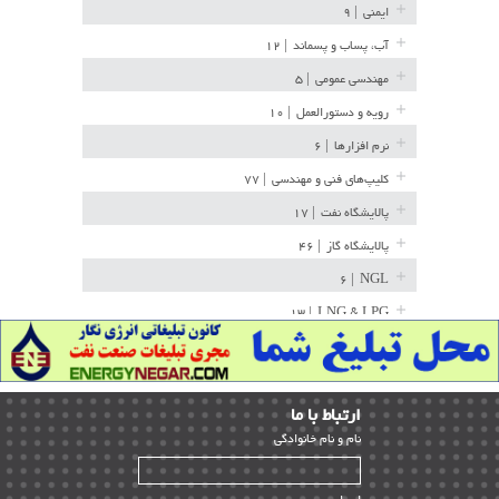
ایمنی
| ۹
آب، پساب و پسماند
| ۱۲
مهندسی عمومی
| ۵
رویه و دستورالعمل
| ۱۰
نرم افزارها
| ۶
کلیپ‌های فنی و مهندسی
| ۷۷
پالایشگاه نفت
| ۱۷
پالایشگاه گاز
| ۴۶
| ۶
NGL
| ۱۳
LNG & LPG
خط لوله
| ۳۶
مخازن ذخیره
| ۱۵
ارﺗﺒﺎط ﺑﺎ ما
پتروشیمی
| ۱۴
ﻧﺎم و ﻧﺎم ﺧﺎﻧﻮادﮔﻰ
بازرسی و QC
| ۱۵
| ۳۹
HSE