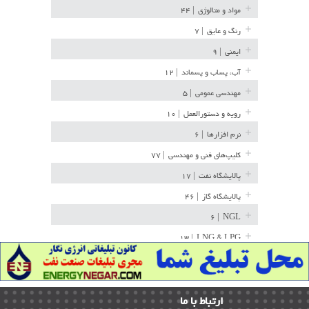
مواد و متالوژی
| ۴۴
رنگ و عایق
| ۷
ایمنی
| ۹
آب، پساب و پسماند
| ۱۲
مهندسی عمومی
| ۵
رویه و دستورالعمل
| ۱۰
نرم افزارها
| ۶
کلیپ‌های فنی و مهندسی
| ۷۷
پالایشگاه نفت
| ۱۷
پالایشگاه گاز
| ۴۶
| ۶
NGL
| ۱۳
LNG & LPG
خط لوله
| ۳۶
مخازن ذخیره
| ۱۵
ارﺗﺒﺎط ﺑﺎ ما
پتروشیمی
| ۱۴