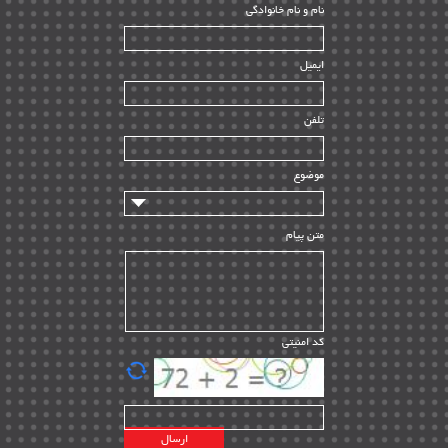
ﻧﺎم و ﻧﺎم ﺧﺎﻧﻮادﮔﻰ
بازرسی و QC
| ۱۵
| ۳۹
HSE
ایمیل
ساخت و نصب
| ۱۲
راه اندازی
| ۹
تلفن
سازندگان و تامین کنندگان
| ۱۰
تامین مالی و سرمایه گذاری
| ۳۲
موضوع
ماشین آلات
| ۱۲
مدیریت پروژه
| ۹۱
متن پیام
مدیریت دانش
| ۹
مدیریت سازمانی و عمومی
| ۲
تأمین کالا
| ۱۳
کد امنیتی
| ۲۰
EPC
پیمانکاران بین المللی
| ۸
اطلاعات انرژی کشورها
| ۱۴
پروژه های خارجی
| ۱۵