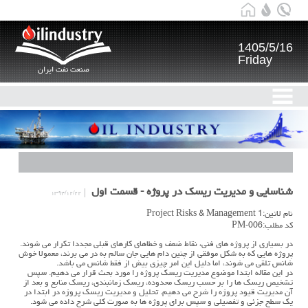
1405/5/16
Friday
صنعت نفت ایران
شناسایی و مدیریت ریسک در پروژه - قسمت اول
۱۳۹۴/۱۲/۲۲
نام لاتین:Project Risks & Management 1
کد مطلب:PM-006
در بسیاری از پروژه های فنی، نقاط ضعف و خطاهای کارهای قبلی مجددا تکرار می شوند.
پروژه هایی که به شکل موفقی از چنین دام هایی جان سالم به در می برند، معمولا خوش
شانس تلقی می شوند، اما دلیل این امر چیزی بیش از فقط شانس می باشد.
در این مقاله ابتدا موضوع مدیریت ریسک پروژه را مورد بحث قرار می دهیم. سپس
تشخیص ریسک ها را بر حسب ریسک محدوده، ریسک زمانبندی، ریسک منابع و بعد از
آن مدیریت قیود پروژه را شرح می دهیم. تحلیل و مدیریت ریسک پروژه در ابتدا در
یک سطح جزئی و تفصیلی و سپس برای پروژه ها به صورت کلی شرح داده می شود.