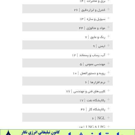
برق و مخابرات
| ۱۴
کنترل و ابزاردقیق
| ۲۶
سیویل و سازه
| ۱۳
مواد و متالوژی
| ۴۴
رنگ و عایق
| ۷
ایمنی
| ۹
آب، پساب و پسماند
| ۱۲
مهندسی عمومی
| ۵
رویه و دستورالعمل
| ۱۰
نرم افزارها
| ۶
کلیپ‌های فنی و مهندسی
| ۷۷
پالایشگاه نفت
| ۱۷
پالایشگاه گاز
| ۴۶
| ۶
NGL
| ۱۳
LNG & LPG