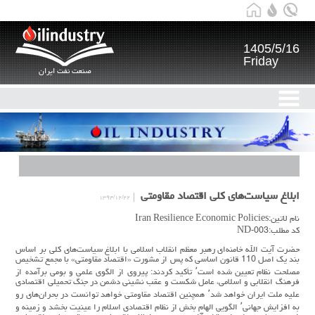
1405/5/16
Friday
صنعت نفت ایران
ابلاغ سياست‌های کلی اقتصاد مقاومتی
۱۳۹۴/۱۲/۲۲
نام لاتین:Iran Resilience Economic Policies
کد مطلب:ND-003
حضرت آیت الله خامنه‌ای رهبر معظم انقلاب اسلامی با ابلاغ سياست‌های کلی بر اساس
بند یک اصل 110 قانون اساسی که پس از مشورت «اقتصاد مقاومتی» با مجمع تشخيص
مصلحت نظام تعيين شده است٬ تأکيد کردند: پيروی از الگوی علمی و بومی برآمده از
فرهنگ انقلابی و اسلامی، عامل شکست و عقب نشينی دشمن در جنگ تحميلی اقتصادی
عليه ملت ایران خواهد شد٬ همچنين اقتصاد مقاومتی خواهد توانست در بحران‌های رو
به افزایش جهانی٬ الگویی الهام بخش از نظام اقتصادی اسلام را عينيت بخشد و زمينه و