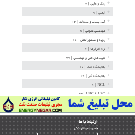
رنگ و عایق
| ۷
ایمنی
| ۹
آب، پساب و پسماند
| ۱۲
مهندسی عمومی
| ۵
رویه و دستورالعمل
| ۱۰
نرم افزارها
| ۶
کلیپ‌های فنی و مهندسی
| ۷۷
پالایشگاه نفت
| ۱۷
پالایشگاه گاز
| ۴۶
| ۶
NGL
| ۱۳
LNG & LPG
خط لوله
| ۳۶
مخازن ذخیره
| ۱۵
ارﺗﺒﺎط ﺑﺎ ما
پتروشیمی
| ۱۴
ﻧﺎم و ﻧﺎم ﺧﺎﻧﻮادﮔﻰ
بازرسی و QC
| ۱۵