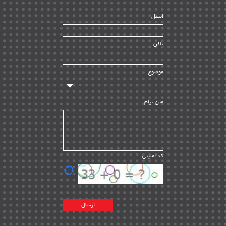
| ۳۹
HSE
ایمیل
ساخت و نصب
| ۱۲
راه اندازی
| ۹
تلفن
سازندگان و تامین کنندگان
| ۱۰
تامین مالی و سرمایه گذاری
| ۳۲
موضوع
ماشین آلات
| ۱۲
مدیریت پروژه
| ۹۱
متن پیام
مدیریت دانش
| ۹
مدیریت سازمانی و عمومی
| ۲
تأمین کالا
| ۱۳
کد امنیتی
| ۲۰
EPC
پیمانکاران بین المللی
| ۸
اطلاعات انرژی کشورها
| ۱۴
پروژه های خارجی
| ۱۵
نقشه های نفت و گاز خارجی
| ۱۰