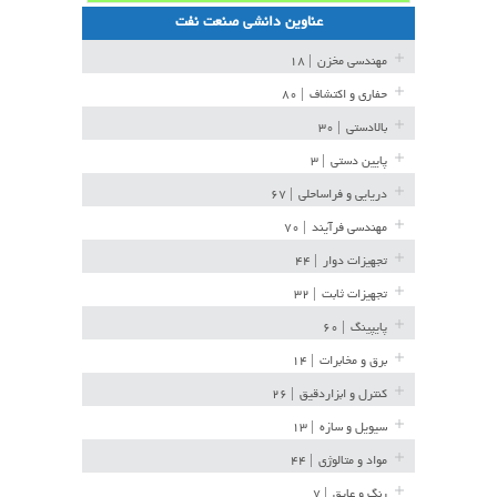
عناوین دانشی صنعت نفت
مهندسی مخزن
| ۱۸
حفاری و اکتشاف
| ۸۰
بالادستی
| ۳۰
پایین دستی
| ۳
دریایی و فراساحلی
| ۶۷
مهندسی فرآیند
| ۷۰
تجهیزات دوار
| ۴۴
تجهیزات ثابت
| ۳۲
پایپینگ
| ۶۰
برق و مخابرات
| ۱۴
کنترل و ابزاردقیق
| ۲۶
سیویل و سازه
| ۱۳
مواد و متالوژی
| ۴۴
رنگ و عایق
| ۷