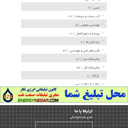
ایمنی
| ۹
آب، پساب و پسماند
| ۱۲
مهندسی عمومی
| ۵
رویه و دستورالعمل
| ۱۰
نرم افزارها
| ۶
کلیپ‌های فنی و مهندسی
| ۷۷
پالایشگاه نفت
| ۱۷
پالایشگاه گاز
| ۴۶
| ۶
NGL
| ۱۳
LNG & LPG
خط لوله
| ۳۶
مخازن ذخیره
| ۱۵
ارﺗﺒﺎط ﺑﺎ ما
پتروشیمی
| ۱۴
ﻧﺎم و ﻧﺎم ﺧﺎﻧﻮادﮔﻰ
بازرسی و QC
| ۱۵
| ۳۹
HSE