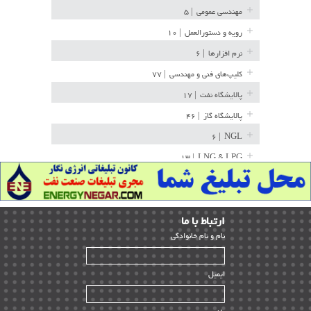
مهندسی عمومی
| ۵
رویه و دستورالعمل
| ۱۰
نرم افزارها
| ۶
کلیپ‌های فنی و مهندسی
| ۷۷
پالایشگاه نفت
| ۱۷
پالایشگاه گاز
| ۴۶
| ۶
NGL
| ۱۳
LNG & LPG
خط لوله
| ۳۶
مخازن ذخیره
| ۱۵
ارﺗﺒﺎط ﺑﺎ ما
پتروشیمی
| ۱۴
ﻧﺎم و ﻧﺎم ﺧﺎﻧﻮادﮔﻰ
بازرسی و QC
| ۱۵
| ۳۹
HSE
ایمیل
ساخت و نصب
| ۱۲
راه اندازی
| ۹