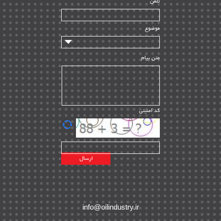
تلفن
سازندگان و تامین کنندگان
| ۱۰
تامین مالی و سرمایه گذاری
| ۳۲
موضوع
ماشین آلات
| ۱۲
مدیریت پروژه
| ۹۱
متن پیام
مدیریت دانش
| ۹
مدیریت سازمانی و عمومی
| ۲
تأمین کالا
| ۱۳
کد امنیتی
| ۲۰
EPC
پیمانکاران بین المللی
| ۸
اطلاعات انرژی کشورها
| ۱۴
پروژه های خارجی
| ۱۵
نقشه های نفت و گاز خارجی
| ۱۰
شرکت های نفتی
| ۱۴
پلانت های فعال
| ۴۰
info@oilindustry.ir
طرح ها و پروژه ها
| ۳۵