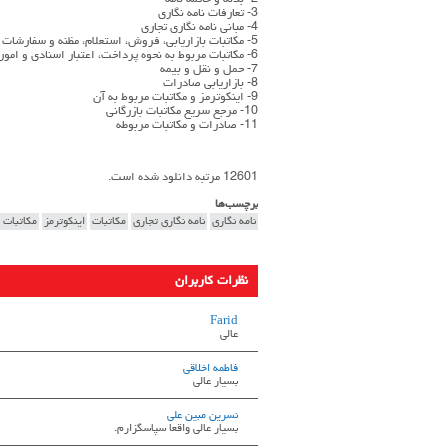
2- بدنه و خاتمه نامه
3- تعارفات نامه نگاری
4- مبانی نامه نگاری تجاری
5- مکاتبات بازاریابی، فروش، استعلام، مظنه و سفارشات خارجی
6- مکاتبات مربوط به نحوه پرداخت، اعتبار اسنادی و امور بانکی
7- حمل و نقل و بیمه
8- بازاریابی صادرات
9- اینکوترمز و مکاتبات مربوط به آن
10- مرجع سریع مکاتبات بازرگانی
11- صادرات و مکاتبات مربوطه
12601 مرتبه دانلود شده است.
برچسب‌ها
نامه نگاری
نامه نگاری تجاری
مکاتبات
اینکوترمز
مکاتبات ب
نظرات کاربران
Farid
عالی
فاطمه اخلاقي
بسيار عالي
نسرین مبین علی
بسیار عالی واقعا سپاسگزارم.