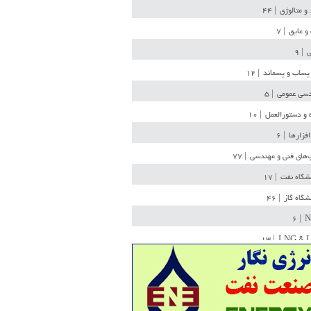
 و متالوژی
| ۴۴
و عایق
| ۷
ی
| ۹
پساب و پسماند
| ۱۲
سی عمومی
| ۵
 و دستورالعمل
| ۱۰
افزارها
| ۶
‌های فنی و مهندسی
| ۷۷
یشگاه نفت
| ۱۷
یشگاه گاز
| ۴۶
| ۶
N
| ۱۳
LNG & 
وله
| ۳۶
ن ذخیره
| ۱۵
شیمی
| ۱۴