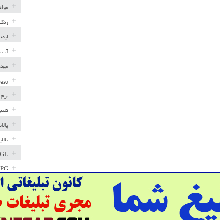
مواد
رنگ 
ایمن
آب، 
مهند
رویه
نرم 
کلیپ
پالا
پالا
GL
LPG
خط ل
مخاز
پترو