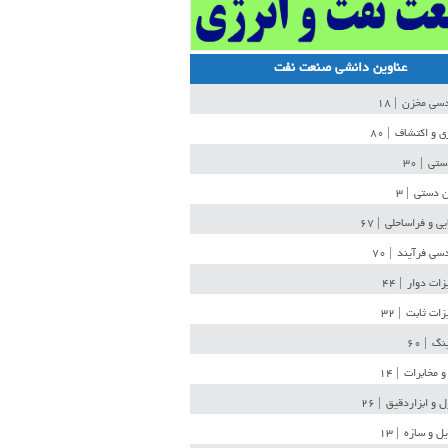
عناوین دانشی صنعت نفت
دسی مخزن
| ۱۸
ی و اکتشاف
| ۸۰
دستی
| ۳۰
ن دستی
| ۳
یی و فراساحلی
| ۶۷
سی فرآیند
| ۷۰
زات دوار
| ۴۴
زات ثابت
| ۳۲
ینگ
| ۶۰
و مخابرات
| ۱۴
ل و ابزاردقیق
| ۲۶
ل و سازه
| ۱۳