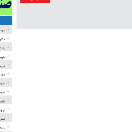
مهن
حفار
بالا
پایی
دریا
مهند
تجهی
تجهی
پایپ
برق 
کنتر
سیوی