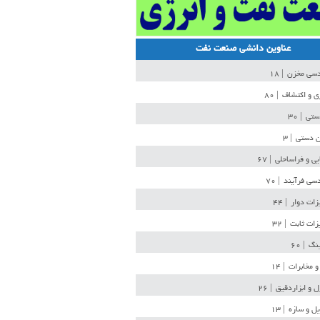
عناوین دانشی صنعت نفت
دسی مخزن
| ۱۸
ی و اکتشاف
| ۸۰
دستی
| ۳۰
ن دستی
| ۳
یی و فراساحلی
| ۶۷
سی فرآیند
| ۷۰
زات دوار
| ۴۴
زات ثابت
| ۳۲
ینگ
| ۶۰
و مخابرات
| ۱۴
ل و ابزاردقیق
| ۲۶
ل و سازه
| ۱۳