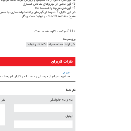
2- گیرهای ناشی از ته نشینی و ریزش مواد جامد موجود در گل
3- گیر ناشی از نیروهای تفاضل فشاری
4- گیرهای مرتبط با هندسه چاه
در این فایل 7 نمونه از گیرهای رشته لوله حفاری به همراه تصویر، علائم، راهکار و اقدام پیشگیرانه معرفی میگردد.
منبع: ماهنامه اکتشاف و تولید نفت و گاز
2117 مرتبه دانلود شده است.
برچسب‌ها
گیر لوله
هندسه چاه
اکتشاف و تولید
نظرات کاربران
مزرعی
سلام و احترام از دوستان و دست اندر کاران این سایت 
نظر شما
نام و نام خانوادگی
نظر
ایمیل