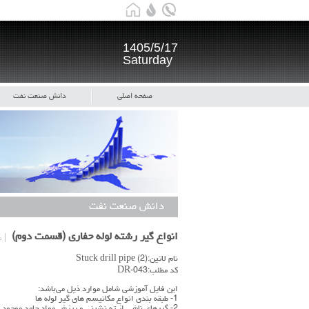
1405/5/17
Saturday
صفحه اصلی
دانش صنعت نفت
دانش صنعت نفت
انواع گیر رشته لوله حفاری (قسمت دوم)
۵ خ
نام لاتین:Stuck drill pipe (2)
کد مطلب:DR-043
این فایل آموزشی شامل موارد ذیل می‌باشد:
1- طبقه بندی انواع مکانیسم های گیر لوله ها