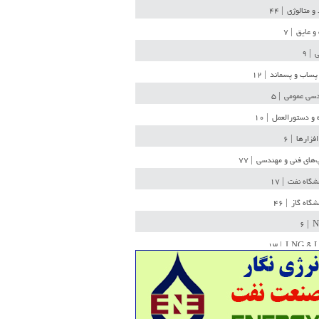
 و متالوژی
| ۴۴
و عایق
| ۷
ی
| ۹
پساب و پسماند
| ۱۲
سی عمومی
| ۵
 و دستورالعمل
| ۱۰
افزارها
| ۶
‌های فنی و مهندسی
| ۷۷
یشگاه نفت
| ۱۷
یشگاه گاز
| ۴۶
| ۶
N
| ۱۳
LNG & 
وله
| ۳۶
ن ذخیره
| ۱۵
شیمی
| ۱۴