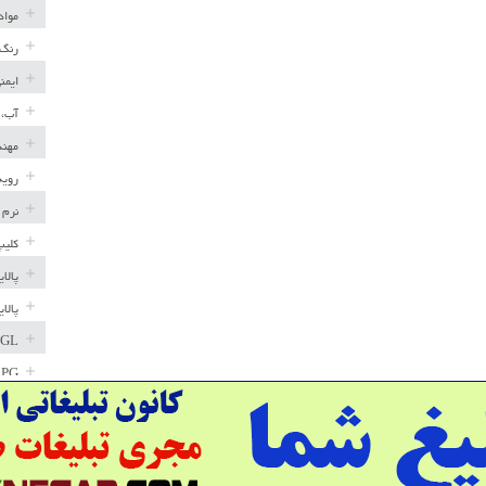
مواد
رنگ 
ایمن
آب، 
مهند
رویه
نرم 
کلیپ
پالا
پالا
GL
LPG
خط ل
مخاز
پترو