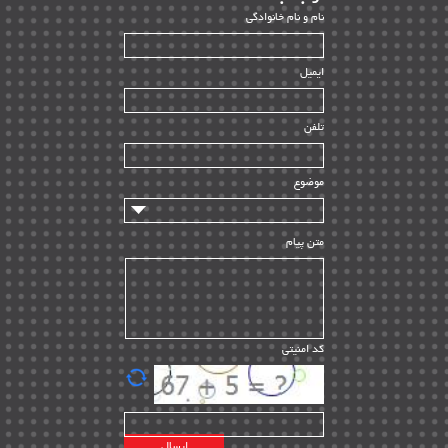
ﻧﺎم و ﻧﺎم ﺧﺎﻧﻮادﮔﻰ
بازرسی و QC
| ۱۵
| ۳۹
HSE
ایمیل
ساخت و نصب
| ۱۲
راه اندازی
| ۹
تلفن
سازندگان و تامین کنندگان
| ۱۰
تامین مالی و سرمایه گذاری
| ۳۲
موضوع
ماشین آلات
| ۱۲
مدیریت پروژه
| ۹۱
متن پیام
مدیریت دانش
| ۹
مدیریت سازمانی و عمومی
| ۲
تأمین کالا
| ۱۳
کد امنیتی
| ۲۰
EPC
پیمانکاران بین المللی
| ۸
اطلاعات انرژی کشورها
| ۱۴
پروژه های خارجی
| ۱۵