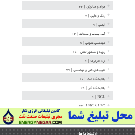
مواد و متالوژی
| ۴۴
رنگ و عایق
| ۷
ایمنی
| ۹
آب، پساب و پسماند
| ۱۲
مهندسی عمومی
| ۵
رویه و دستورالعمل
| ۱۰
نرم افزارها
| ۶
کلیپ‌های فنی و مهندسی
| ۷۷
پالایشگاه نفت
| ۱۷
پالایشگاه گاز
| ۴۶
| ۶
NGL
| ۱۳
LNG & LPG
خط لوله
| ۳۶
مخازن ذخیره
| ۱۵
ارﺗﺒﺎط ﺑﺎ ما
پتروشیمی
| ۱۴