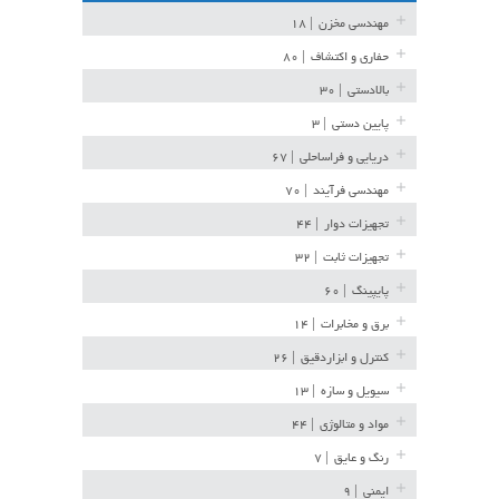
مهندسی مخزن
| ۱۸
حفاری و اکتشاف
| ۸۰
بالادستی
| ۳۰
پایین دستی
| ۳
دریایی و فراساحلی
| ۶۷
مهندسی فرآیند
| ۷۰
تجهیزات دوار
| ۴۴
تجهیزات ثابت
| ۳۲
پایپینگ
| ۶۰
برق و مخابرات
| ۱۴
کنترل و ابزاردقیق
| ۲۶
سیویل و سازه
| ۱۳
مواد و متالوژی
| ۴۴
رنگ و عایق
| ۷
ایمنی
| ۹