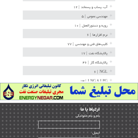
آب، پساب و پسماند
| ۱۲
مهندسی عمومی
| ۵
رویه و دستورالعمل
| ۱۰
نرم افزارها
| ۶
کلیپ‌های فنی و مهندسی
| ۷۷
پالایشگاه نفت
| ۱۷
پالایشگاه گاز
| ۴۶
| ۶
NGL
| ۱۳
LNG & LPG
خط لوله
| ۳۶
مخازن ذخیره
| ۱۵
ارﺗﺒﺎط ﺑﺎ ما
پتروشیمی
| ۱۴
ﻧﺎم و ﻧﺎم ﺧﺎﻧﻮادﮔﻰ
بازرسی و QC
| ۱۵
| ۳۹
HSE
ایمیل
ساخت و نصب
| ۱۲