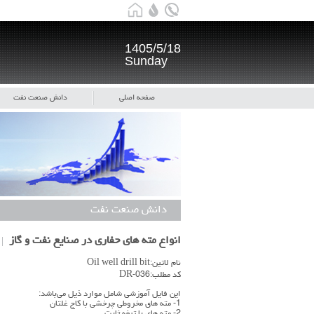
1405/5/18
Sunday
صفحه اصلی
دانش صنعت نفت
دانش صنعت نفت
انواع مته های حفاری در صنایع نفت و گاز
نام لاتین:Oil well drill bit
کد مطلب:DR-036
این فایل آموزشی شامل موارد ذیل می‌باشد:
1- مته های مخروطی چرخشی با کاج غلتان