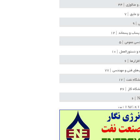
 و متالوژی
| ۴۴
و عایق
| ۷
ی
| ۹
پساب و پسماند
| ۱۲
سی عمومی
| ۵
 و دستورالعمل
| ۱۰
افزارها
| ۶
‌های فنی و مهندسی
| ۷۷
یشگاه نفت
| ۱۷
یشگاه گاز
| ۴۶
| ۶
N
| ۱۳
LNG & 
وله
| ۳۶
ن ذخیره
| ۱۵
شیمی
| ۱۴