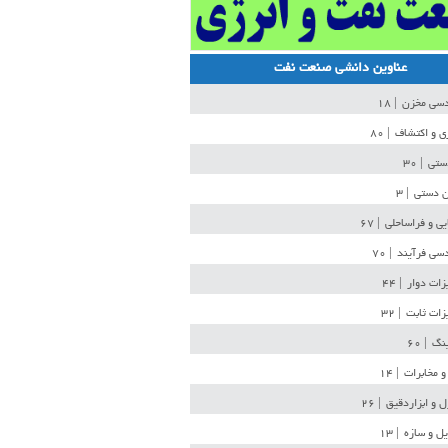
عناوین دانشی صنعت نفت
دسی مخزن
| ۱۸
ی و اکتشاف
| ۸۰
دستی
| ۳۰
ن دستی
| ۳
یی و فراساحلی
| ۶۷
سی فرآیند
| ۷۰
زات دوار
| ۴۴
زات ثابت
| ۳۲
ینگ
| ۶۰
و مخابرات
| ۱۴
ل و ابزاردقیق
| ۲۶
ل و سازه
| ۱۳