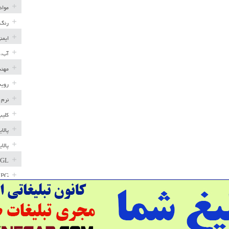
مواد
رنگ 
ایمن
آب، 
مهند
رویه
نرم 
کلیپ
پالا
پالا
GL
LPG
خط ل
مخاز
پترو