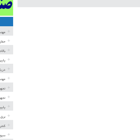
مهن
حفار
بالا
پایی
دریا
مهند
تجهی
تجهی
پایپ
برق 
کنتر
سیوی