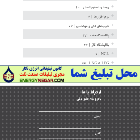
رویه و دستورالعمل
| ۱۰
نرم افزارها
| ۶
کلیپ‌های فنی و مهندسی
| ۷۷
پالایشگاه نفت
| ۱۷
پالایشگاه گاز
| ۴۶
| ۶
NGL
| ۱۳
LNG & LPG
خط لوله
| ۳۶
مخازن ذخیره
| ۱۵
ارﺗﺒﺎط ﺑﺎ ما
پتروشیمی
| ۱۴
ﻧﺎم و ﻧﺎم ﺧﺎﻧﻮادﮔﻰ
بازرسی و QC
| ۱۵
| ۳۹
HSE
ایمیل
ساخت و نصب
| ۱۲
راه اندازی
| ۹
تلفن
سازندگان و تامین کنندگان
| ۱۰