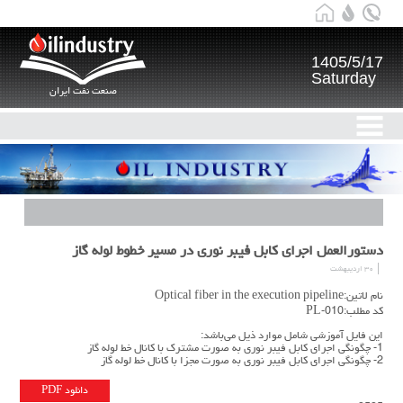
1405/5/17
Saturday
صنعت نفت ایران
دستورالعمل اجرای کابل فیبر نوری در مسیر خطوط لوله گاز
۳۰ اردیبهشت
نام لاتین:Optical fiber in the execution pipeline
کد مطلب:PL-010
این فایل آموزشی شامل موارد ذیل می‌باشد:
1- چگونگی اجرای کابل فیبر نوری به صورت مشترک با کانال خط لوله گاز
2- چگونگی اجرای کابل فیبر نوری به صورت مجزا با کانال خط لوله گاز
دانلود PDF