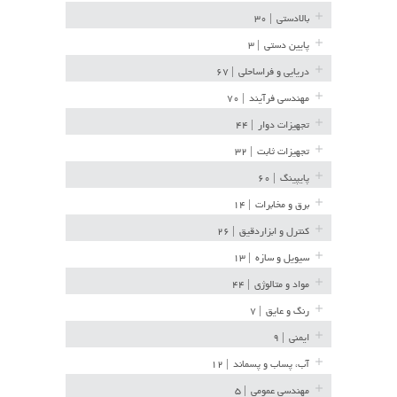
بالادستی
| ۳۰
پایین دستی
| ۳
دریایی و فراساحلی
| ۶۷
مهندسی فرآیند
| ۷۰
تجهیزات دوار
| ۴۴
تجهیزات ثابت
| ۳۲
پایپینگ
| ۶۰
برق و مخابرات
| ۱۴
کنترل و ابزاردقیق
| ۲۶
سیویل و سازه
| ۱۳
مواد و متالوژی
| ۴۴
رنگ و عایق
| ۷
ایمنی
| ۹
آب، پساب و پسماند
| ۱۲
مهندسی عمومی
| ۵