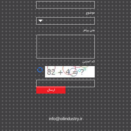
سازندگان و تامین کنندگان
| ۱۰
تامین مالی و سرمایه گذاری
| ۳۲
موضوع
ماشین آلات
| ۱۲
مدیریت پروژه
| ۹۱
متن پیام
مدیریت دانش
| ۹
مدیریت سازمانی و عمومی
| ۲
تأمین کالا
| ۱۳
کد امنیتی
| ۲۰
EPC
پیمانکاران بین المللی
| ۸
اطلاعات انرژی کشورها
| ۱۴
پروژه های خارجی
| ۱۵
نقشه های نفت و گاز خارجی
| ۱۰
شرکت های نفتی
| ۱۴
پلانت های فعال
| ۴۰
info@oilindustry.ir
طرح ها و پروژه ها
| ۳۵