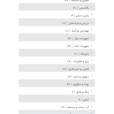
حفاری و اکتشاف
| ۸۰
بالادستی
| ۳۰
پایین دستی
| ۳
دریایی و فراساحلی
| ۶۷
مهندسی فرآیند
| ۷۰
تجهیزات دوار
| ۴۴
تجهیزات ثابت
| ۳۲
پایپینگ
| ۶۰
برق و مخابرات
| ۱۴
کنترل و ابزاردقیق
| ۲۶
سیویل و سازه
| ۱۳
مواد و متالوژی
| ۴۴
رنگ و عایق
| ۷
ایمنی
| ۹
آب، پساب و پسماند
| ۱۲