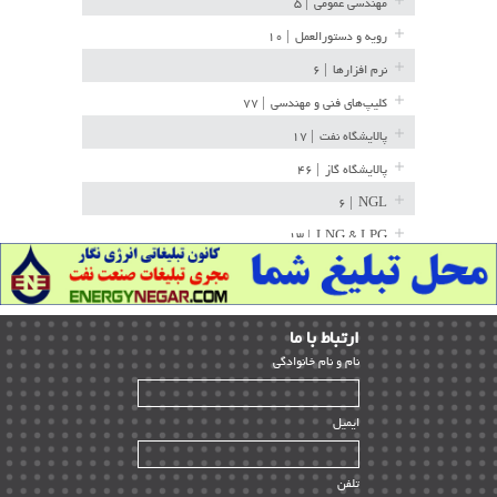
مهندسی عمومی
| ۵
رویه و دستورالعمل
| ۱۰
نرم افزارها
| ۶
کلیپ‌های فنی و مهندسی
| ۷۷
پالایشگاه نفت
| ۱۷
پالایشگاه گاز
| ۴۶
| ۶
NGL
| ۱۳
LNG & LPG
خط لوله
| ۳۶
مخازن ذخیره
| ۱۵
ارﺗﺒﺎط ﺑﺎ ما
پتروشیمی
| ۱۴
ﻧﺎم و ﻧﺎم ﺧﺎﻧﻮادﮔﻰ
بازرسی و QC
| ۱۵
| ۳۹
HSE
ایمیل
ساخت و نصب
| ۱۲
راه اندازی
| ۹
تلفن