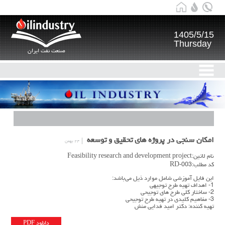
1405/5/15
Thursday
صنعت نفت ایران
امکان سنجی در پروژه های تحقیق و توسعه
۲۴ بهمن
نام لاتین:Feasibility research and development project
کد مطلب:RD-003
این فایل آموزشی شامل موارد ذیل می‌باشد:
1- اهداف تهیه طرح توجیهی
2- ساختار کلی طرح های توجیحی
3- مفاهیم کلیدی در تهیه طرح توجیحی
تهیه کننده: دکتر امید فدایی منش
دانلود PDF