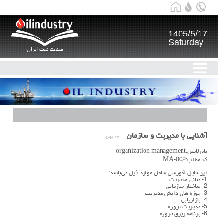
1405/5/17
Saturday
صنعت نفت ایران
آشنایی با مدیریت و سازمان
۲۴ بهمن
نام لاتین:organization management
کد مطلب:MA-002
این فایل آموزشی شامل موارد ذیل می‌باشد:
1- مبانی مديريت
2- ساختار سازمانی
3- حوزه هاي دانش مديريت
4- بازاريابی
5- مديريت پروژه
6- برنامه ريزي پروژه