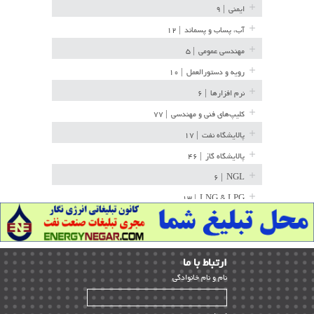
ایمنی
| ۹
آب، پساب و پسماند
| ۱۲
مهندسی عمومی
| ۵
رویه و دستورالعمل
| ۱۰
نرم افزارها
| ۶
کلیپ‌های فنی و مهندسی
| ۷۷
پالایشگاه نفت
| ۱۷
پالایشگاه گاز
| ۴۶
| ۶
NGL
| ۱۳
LNG & LPG
خط لوله
| ۳۶
مخازن ذخیره
| ۱۵
ارﺗﺒﺎط ﺑﺎ ما
پتروشیمی
| ۱۴
ﻧﺎم و ﻧﺎم ﺧﺎﻧﻮادﮔﻰ
بازرسی و QC
| ۱۵
| ۳۹
HSE