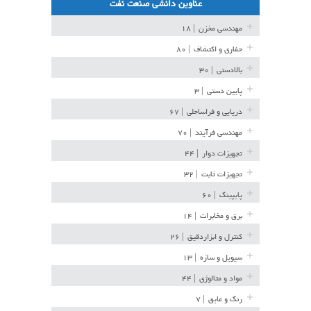
عناوین دانشی صنعت نفت
مهندسی مخزن
| ۱۸
حفاری و اکتشاف
| ۸۰
بالادستی
| ۳۰
پایین دستی
| ۳
دریایی و فراساحلی
| ۶۷
مهندسی فرآیند
| ۷۰
تجهیزات دوار
| ۴۴
تجهیزات ثابت
| ۳۲
پایپینگ
| ۶۰
برق و مخابرات
| ۱۴
کنترل و ابزاردقیق
| ۲۶
سیویل و سازه
| ۱۳
مواد و متالوژی
| ۴۴
رنگ و عایق
| ۷