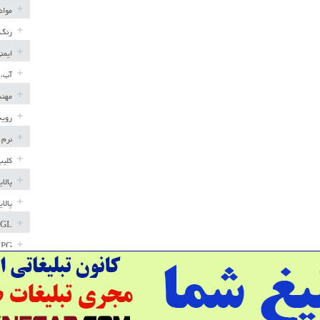
مواد
رنگ 
ایمن
آب، 
مهند
رویه
نرم 
کلیپ
پالا
پالا
GL
LPG
خط ل
مخاز
پترو