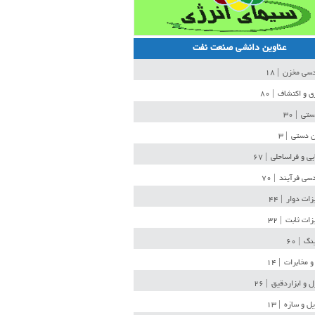
عناوین دانشی صنعت نفت
دسی مخزن
| ۱۸
ی و اکتشاف
| ۸۰
دستی
| ۳۰
ن دستی
| ۳
یی و فراساحلی
| ۶۷
سی فرآیند
| ۷۰
زات دوار
| ۴۴
زات ثابت
| ۳۲
ینگ
| ۶۰
و مخابرات
| ۱۴
ل و ابزاردقیق
| ۲۶
ل و سازه
| ۱۳