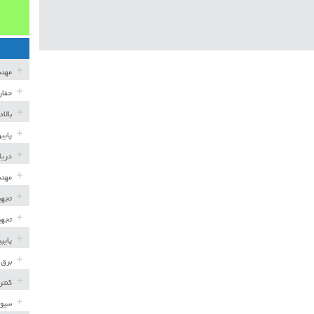
مهن
حفار
بالا
پایی
دریا
مهند
تجهی
تجهی
پایپ
برق 
کنتر
سیوی