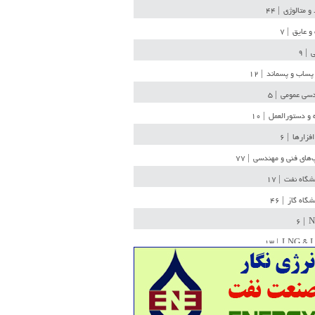
 و متالوژی
| ۴۴
و عایق
| ۷
ی
| ۹
پساب و پسماند
| ۱۲
سی عمومی
| ۵
 و دستورالعمل
| ۱۰
افزارها
| ۶
‌های فنی و مهندسی
| ۷۷
یشگاه نفت
| ۱۷
یشگاه گاز
| ۴۶
| ۶
N
| ۱۳
LNG & 
وله
| ۳۶
ن ذخیره
| ۱۵
شیمی
| ۱۴