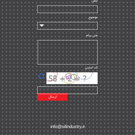
تلفن
سازندگان و تامین کنندگان
| ۱۰
تامین مالی و سرمایه گذاری
| ۳۲
موضوع
ماشین آلات
| ۱۲
مدیریت پروژه
| ۹۱
متن پیام
مدیریت دانش
| ۹
مدیریت سازمانی و عمومی
| ۲
تأمین کالا
| ۱۳
کد امنیتی
| ۲۰
EPC
پیمانکاران بین المللی
| ۸
اطلاعات انرژی کشورها
| ۱۴
پروژه های خارجی
| ۱۵
نقشه های نفت و گاز خارجی
| ۱۰
شرکت های نفتی
| ۱۴
پلانت های فعال
| ۴۰
info@oilindustry.ir
طرح ها و پروژه ها
| ۳۵