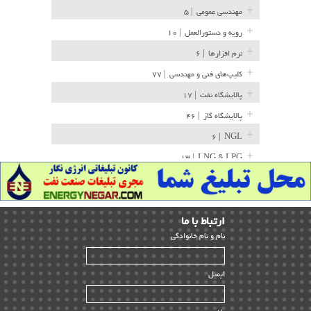
مهندسی عمومی
| ۵
رویه و دستورالعمل
| ۱۰
نرم افزارها
| ۶
کلیپ‌های فنی و مهندسی
| ۷۷
پالایشگاه نفت
| ۱۷
پالایشگاه گاز
| ۴۶
| ۶
NGL
| ۱۳
LNG & LPG
خط لوله
| ۳۶
مخازن ذخیره
| ۱۵
ارﺗﺒﺎط ﺑﺎ ما
پتروشیمی
| ۱۴
ﻧﺎم و ﻧﺎم ﺧﺎﻧﻮادﮔﻰ
بازرسی و QC
| ۱۵
| ۳۹
HSE
ایمیل
ساخت و نصب
| ۱۲
راه اندازی
| ۹