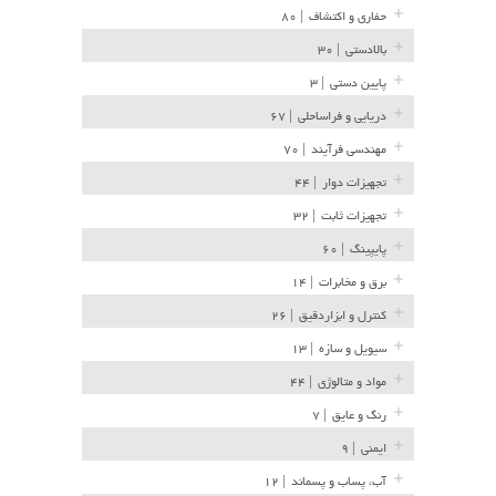
حفاری و اکتشاف
| ۸۰
بالادستی
| ۳۰
پایین دستی
| ۳
دریایی و فراساحلی
| ۶۷
مهندسی فرآیند
| ۷۰
تجهیزات دوار
| ۴۴
تجهیزات ثابت
| ۳۲
پایپینگ
| ۶۰
برق و مخابرات
| ۱۴
کنترل و ابزاردقیق
| ۲۶
سیویل و سازه
| ۱۳
مواد و متالوژی
| ۴۴
رنگ و عایق
| ۷
ایمنی
| ۹
آب، پساب و پسماند
| ۱۲