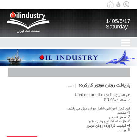
1405/5/17
Saturday
صنعت نفت ایران
بازیافت روغن موتور کارکرده
۶ بهمن
نام لاتین:Used motor oil recycling
کد مطلب:PR-037
این فایل آموزشی شامل موارد ذیل می باشد:
1- مقدمه
2- بخش تجربی
3- بازده استخراج روغن موتور
4- کیفیت فرآورده روغن موتور
5- و . . .