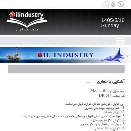
1405/5/18
Sunday
صنعت نفت ایران
آشنایی با حفاری
۴ بهمن
نام لاتین:Meet drilling
کد مطلب:DR-034
این فایل آموزشی شامل موارد ذیل می‌باشد:
1- اهم وظايف مهندسى حفاری
2- انواع چاه ها
3- موقعيت نسبي محل انواع چاه‌هايي كه در يك ميدان نفتي حفاري مي شوند
4- انواع دكل هاي حفاري
5- چهار عمل اصلي در دكل حفاري
6- انواع سيالات حفاري