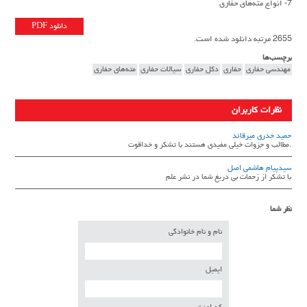
7- انواع مته‌هاي حفاري
دانلود PDF
2655 مرتبه دانلود شده است.
برچسب‌ها
مهندسى حفاری
حفاري
دكل حفاري
سيالات حفاري
مته‌هاي حفاري
نظرات کاربران
حمید خدری میرقائد
.مطالب و جزوات خیلی مفیدی هستند با تشکر و خداقوت
سیدپیام هاشمی اصل
با تشکر از زحمات بی دریغ شما در نشر علم
نظر شما
نام و نام خانوادگی
ایمیل