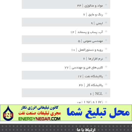
مواد و متالوژی
| ۴۴
رنگ و عایق
| ۷
ایمنی
| ۹
آب، پساب و پسماند
| ۱۲
مهندسی عمومی
| ۵
رویه و دستورالعمل
| ۱۰
نرم افزارها
| ۶
کلیپ‌های فنی و مهندسی
| ۷۷
پالایشگاه نفت
| ۱۷
پالایشگاه گاز
| ۴۶
| ۶
NGL
| ۱۳
LNG & LPG
خط لوله
| ۳۶
مخازن ذخیره
| ۱۵
ارﺗﺒﺎط ﺑﺎ ما
پتروشیمی
| ۱۴