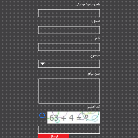
ﻧﺎم و ﻧﺎم ﺧﺎﻧﻮادﮔﻰ
بازرسی و QC
| ۱۵
| ۳۹
HSE
ایمیل
ساخت و نصب
| ۱۲
راه اندازی
| ۹
تلفن
سازندگان و تامین کنندگان
| ۱۰
تامین مالی و سرمایه گذاری
| ۳۲
موضوع
ماشین آلات
| ۱۲
مدیریت پروژه
| ۹۱
متن پیام
مدیریت دانش
| ۹
مدیریت سازمانی و عمومی
| ۲
تأمین کالا
| ۱۳
کد امنیتی
| ۲۰
EPC
پیمانکاران بین المللی
| ۸
اطلاعات انرژی کشورها
| ۱۴
پروژه های خارجی
| ۱۵