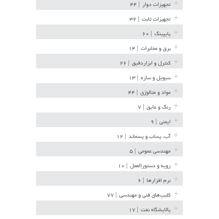
تجهیزات دوار
| ۴۴
تجهیزات ثابت
| ۳۲
پایپینگ
| ۶۰
برق و مخابرات
| ۱۴
کنترل و ابزاردقیق
| ۲۶
سیویل و سازه
| ۱۳
مواد و متالوژی
| ۴۴
رنگ و عایق
| ۷
ایمنی
| ۹
آب، پساب و پسماند
| ۱۲
مهندسی عمومی
| ۵
رویه و دستورالعمل
| ۱۰
نرم افزارها
| ۶
کلیپ‌های فنی و مهندسی
| ۷۷
پالایشگاه نفت
| ۱۷