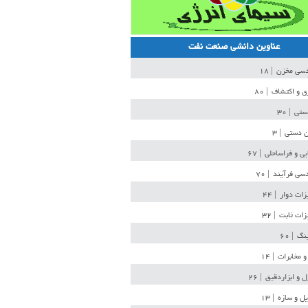
عناوین دانشی صنعت نفت
دسی مخزن
| ۱۸
ی و اکتشاف
| ۸۰
دستی
| ۳۰
ن دستی
| ۳
یی و فراساحلی
| ۶۷
سی فرآیند
| ۷۰
زات دوار
| ۴۴
زات ثابت
| ۳۲
ینگ
| ۶۰
و مخابرات
| ۱۴
ل و ابزاردقیق
| ۲۶
ل و سازه
| ۱۳