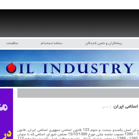
پیمانکاران و تامین کنندگان
سامانه استخدام
مناقصات
 اسلامی ایران
۲۲ دی
عطف به نامه شماره 205280 مورخ 1388/10/20 در اجرای اصل یکصدو بیست و سوم 123 قانون اساسی جمهوری اسلامی ایران، قانون
برنامه پنجساله پنجم توسعه جمهوری اسلامی ایران 1394 - 1390 مصوب جلسه علنی مورخ 15/10/1389 مجلس شورای اسلامی که با عنوان