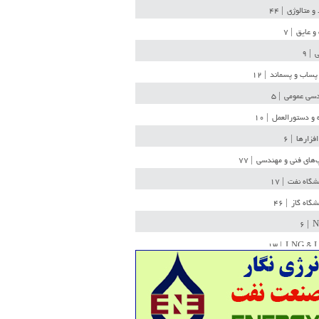
 و متالوژی
| ۴۴
و عایق
| ۷
ی
| ۹
پساب و پسماند
| ۱۲
سی عمومی
| ۵
 و دستورالعمل
| ۱۰
افزارها
| ۶
‌های فنی و مهندسی
| ۷۷
یشگاه نفت
| ۱۷
یشگاه گاز
| ۴۶
| ۶
N
| ۱۳
LNG & 
وله
| ۳۶
ن ذخیره
| ۱۵
شیمی
| ۱۴