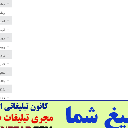
مواد
رنگ 
ایمن
آب، 
مهند
رویه
نرم 
کلیپ
پالا
پالا
GL
LPG
خط ل
مخاز
پترو