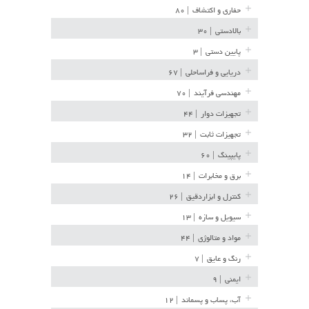
حفاری و اکتشاف
| ۸۰
بالادستی
| ۳۰
پایین دستی
| ۳
دریایی و فراساحلی
| ۶۷
مهندسی فرآیند
| ۷۰
تجهیزات دوار
| ۴۴
تجهیزات ثابت
| ۳۲
پایپینگ
| ۶۰
برق و مخابرات
| ۱۴
کنترل و ابزاردقیق
| ۲۶
سیویل و سازه
| ۱۳
مواد و متالوژی
| ۴۴
رنگ و عایق
| ۷
ایمنی
| ۹
آب، پساب و پسماند
| ۱۲