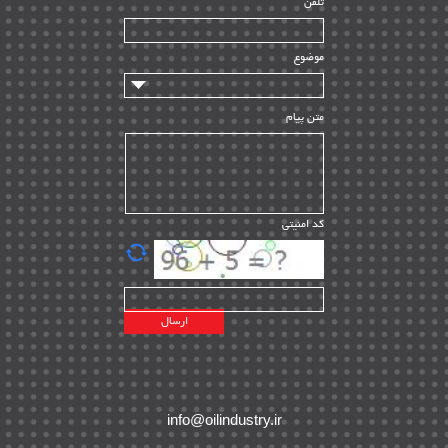
تلفن
سازندگان و تامین کنندگان
| ۱۰
تامین مالی و سرمایه گذاری
| ۳۲
موضوع
ماشین آلات
| ۱۲
مدیریت پروژه
| ۹۱
متن پیام
مدیریت دانش
| ۹
مدیریت سازمانی و عمومی
| ۲
تأمین کالا
| ۱۳
کد امنیتی
| ۲۰
EPC
پیمانکاران بین المللی
| ۸
اطلاعات انرژی کشورها
| ۱۴
پروژه های خارجی
| ۱۵
نقشه های نفت و گاز خارجی
| ۱۰
شرکت های نفتی
| ۱۴
پلانت های فعال
| ۴۰
info@oilindustry.ir
طرح ها و پروژه ها
| ۳۵