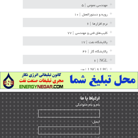
مهندسی عمومی
| ۵
رویه و دستورالعمل
| ۱۰
نرم افزارها
| ۶
کلیپ‌های فنی و مهندسی
| ۷۷
پالایشگاه نفت
| ۱۷
پالایشگاه گاز
| ۴۶
| ۶
NGL
| ۱۳
LNG & LPG
خط لوله
| ۳۶
مخازن ذخیره
| ۱۵
ارﺗﺒﺎط ﺑﺎ ما
پتروشیمی
| ۱۴
ﻧﺎم و ﻧﺎم ﺧﺎﻧﻮادﮔﻰ
بازرسی و QC
| ۱۵
| ۳۹
HSE
ایمیل
ساخت و نصب
| ۱۲
راه اندازی
| ۹