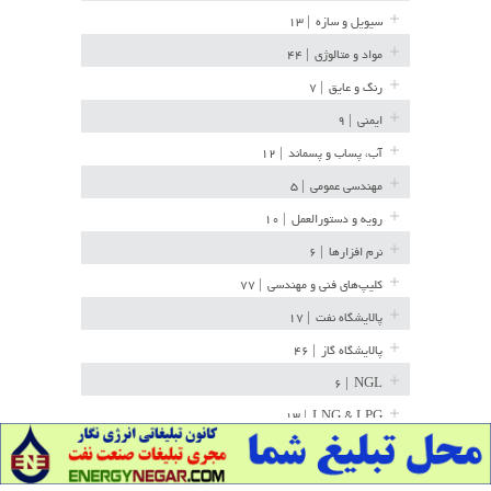
سیویل و سازه
| ۱۳
مواد و متالوژی
| ۴۴
رنگ و عایق
| ۷
ایمنی
| ۹
آب، پساب و پسماند
| ۱۲
مهندسی عمومی
| ۵
رویه و دستورالعمل
| ۱۰
نرم افزارها
| ۶
کلیپ‌های فنی و مهندسی
| ۷۷
پالایشگاه نفت
| ۱۷
پالایشگاه گاز
| ۴۶
| ۶
NGL
| ۱۳
LNG & LPG
خط لوله
| ۳۶
مخازن ذخیره
| ۱۵