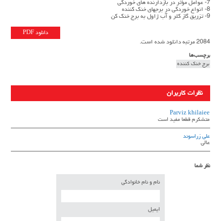
7- عوامل مؤثر در بازدارنده هاي خوردگي
8- انواع خوردگي در برجهاي خنك كننده
9- تزريق گاز كلر و آب ژاول به برج خنك كن
دانلود PDF
2084 مرتبه دانلود شده است.
برچسب‌ها
برج خنك كننده
نظرات کاربران
Parviz khilaiee
متشكرم قطعا مفيد است
علی زراسوند
عالی
نظر شما
نام و نام خانوادگی
ایمیل