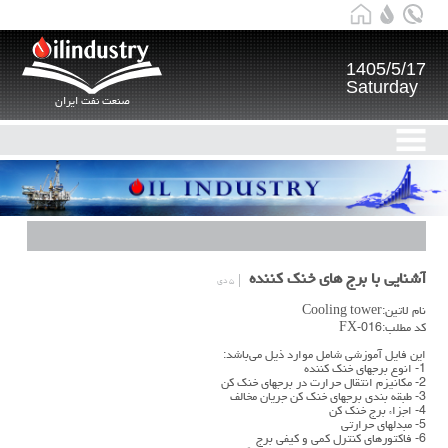
1405/5/17
Saturday
صنعت نفت ایران
آشنایی با برج های خنک کننده
۵ دی
نام لاتین:Cooling tower
کد مطلب:FX-016
این فایل آموزشی شامل موارد ذیل می‌باشد:
1- انوع برجهاي خنك كننده
2- مكانيزم انتقال حرارت در برجهاي خنك كن
3- طبقه بندي برجهاي خنك كن جريان مخالف
4- اجزاء برج خنك كن
5- مبدلهاي حرارتي
6- فاكتورهاي كنترل كمي و کيفی برج