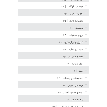
مهندسی فرآیند
| ۷۰
تجهیزات دوار
| ۴۴
تجهیزات ثابت
| ۳۲
پایپینگ
| ۶۰
برق و مخابرات
| ۱۴
کنترل و ابزاردقیق
| ۲۶
سیویل و سازه
| ۱۳
مواد و متالوژی
| ۴۴
رنگ و عایق
| ۷
ایمنی
| ۹
آب، پساب و پسماند
| ۱۲
مهندسی عمومی
| ۵
رویه و دستورالعمل
| ۱۰
نرم افزارها
| ۶
کلیپ‌های فنی و مهندسی
| ۷۷