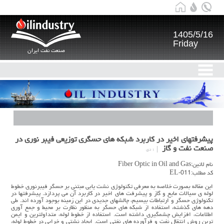
1405/5/16
Friday
صنعت نفت ایران
پيشرفتهاي اخير در كاربرد شبكه هاي حسگري توزيعي فيبر نوري در
صنعت نفت و گاز
۱ دی
نام لاتین:Fiber Optic in Oil and Gas
کد مطلب:EL-011
اين مقاله بصورت خلاصه به معرفي تكنولوژي نشت يابي مبتني بر حسگر فيبرنوري خطوط
لوله ي سيالات مايع و گاز و پيشرفت هاي اخير در كاربرد آن می پردازد. پيشرفتها در
تكنولوژي حسگر و ارتباطات بيسيم، چالشهاي جديدي در اين زمينه بوجود آورده اند. طي
دهه هاي گذشته، استفاده از شبكه هاي حسگر به منظور نظارت بر محيط و جمع آوري
اطلاعات، افزايش چشمگيري داشته است. استفاده از خطوط لوله، متداولترين و ايمن
ترين روش انتقال نفت و فرآورده هاي نفتي است. ايجاد نشتي و خرابي در خطوط لوله،