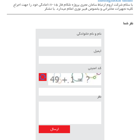
mashaghatkar saman
با سلام شركت اروم ارتباط سامان مجري پروژه تلكام فاز ١٥-١٦امادگي خود را جهت اجراع
كليه تجهيزات مخابراتي و بخصوص فيبر نوري اعلام ميدارد. با تشكر
نظر شما
نام و نام خانوادگی
ایمیل
کد امنیتی
نظر