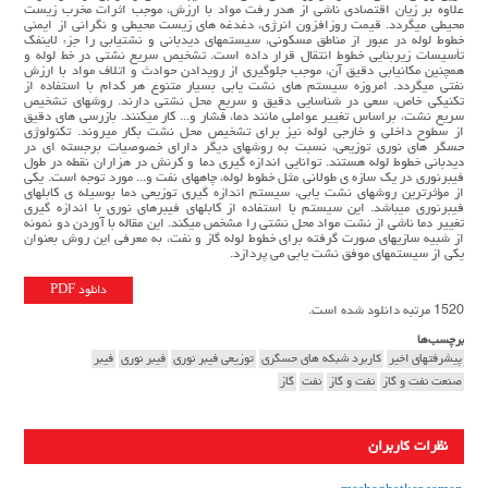
علاوه بر زيان اقتصادي ناشي از هدر رفت مواد با ارزش، موجب اثرات مخرب زيست
محيطي ميگردد. قيمت روزافزون انرژي، دغدغه هاي زيست محيطي و نگراني از ايمني
خطوط لوله در عبور از مناطق مسكوني، سيستمهاي ديدباني و نشتيابي را جزء لاينفك
تأسيسات زيربنايي خطوط انتقال قرار داده است. تشخيص سريع نشتي در خط لوله و
همچنين مكانيابي دقيق آن، موجب جلوگيري از رويدادن حوادث و اتلاف مواد با ارزش
نفتي ميگردد. امروزه سيستم هاي نشت يابي بسيار متنوع هر كدام با استفاده از
تكنيكي خاص، سعي در شناسايي دقيق و سريع محل نشتي دارند. روشهاي تشخيص
سريع نشت، براساس تغيير عواملي مانند دما، فشار و... كار ميكنند. بازرسي هاي دقيق
از سطوح داخلي و خارجي لوله نيز براي تشخيص محل نشت بكار ميروند. تكنولوژي
حسگر هاي نوري توزيعي، نسبت به روشهاي ديگر داراي خصوصيات برجسته اي در
ديدباني خطوط لوله هستند. توانايي اندازه گيري دما و كرنش در هزاران نقطه در طول
فيبرنوري در يك سازه ي طولاني مثل خطوط لوله، چاههاي نفت و... مورد توجه است. يكي
از مؤثرترين روشهاي نشت يابي، سيستم اندازه گيري توزيعي دما بوسيله ي كابلهاي
فيبرنوري ميباشد. اين سيستم با استفاده از كابلهاي فيبرهاي نوري با اندازه گيري
تغيير دما ناشي از نشت مواد محل نشتي را مشخص ميكند. اين مقاله با آوردن دو نمونه
از شبيه سازيهاي صورت گرفته براي خطوط لوله گاز و نفت، به معرفي اين روش بعنوان
يكي از سيستمهاي موفق نشت يابي مي پردازد.
دانلود PDF
1520 مرتبه دانلود شده است.
برچسب‌ها
پيشرفتهاي اخير
كاربرد شبكه هاي حسگري
توزيعي فيبر نوري
فیبر نوری
فیبر
صنعت نفت و گاز
نفت و گاز
نفت
گاز
نظرات کاربران