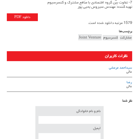
7- تفاوت بين گروه اقتصادي با منافع مشترك و كنسرسيوم
تهیه کننده: مهندس سیروس یحیی پور
دانلود PDF
1579 مرتبه دانلود شده است.
برچسب‌ها
مشاركت
كنسرسيوم
Joint Venture
نظرات کاربران
سیداحمد مرعشی
عالی
رضا
عالی
نظر شما
نام و نام خانوادگی
ایمیل