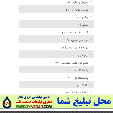
سیویل و سازه
| ۱۳
مواد و متالوژی
| ۴۴
رنگ و عایق
| ۷
ایمنی
| ۹
آب، پساب و پسماند
| ۱۲
مهندسی عمومی
| ۵
رویه و دستورالعمل
| ۱۰
نرم افزارها
| ۶
کلیپ‌های فنی و مهندسی
| ۷۷
پالایشگاه نفت
| ۱۷
پالایشگاه گاز
| ۴۶
| ۶
NGL
| ۱۳
LNG & LPG
خط لوله
| ۳۶
مخازن ذخیره
| ۱۵