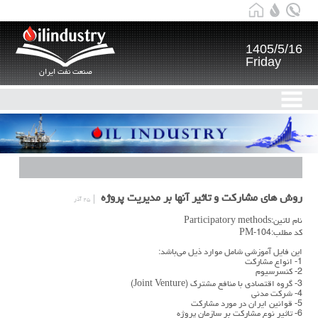
1405/5/16
Friday
صنعت نفت ایران
روش های مشارکت و تاثیر آنها بر مدیریت پروژه
۲۵ آذر
نام لاتین:Participatory methods
کد مطلب:PM-104
این فایل آموزشی شامل موارد ذیل می‌باشد:
1- انواع مشاركت
2- كنسرسيوم
3- گروه اقتصادي با منافع مشترك (Joint Venture)
4- شركت مدني
5- قوانين ايران در مورد مشاركت
6- تاثير نوع مشاركت بر سازمان پروژه