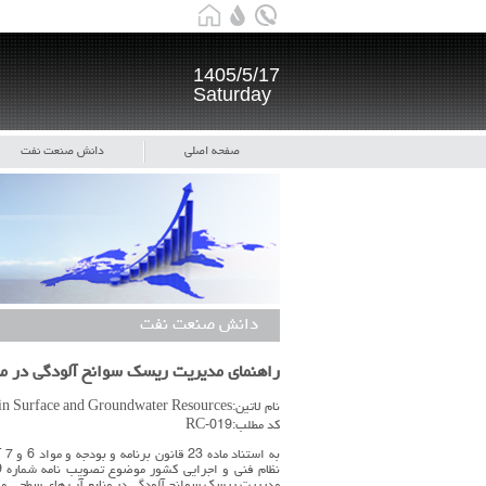
1405/5/17
Saturday
صفحه اصلی
دانش صنعت نفت
دانش صنعت نفت
راهنماي مديريت ريسك سوانح آلودگي در م
نام لاتین:Code712-Guideline for Pollution Disasters Risk Management in Surface and Groundwater Resources
کد مطلب:RC-019