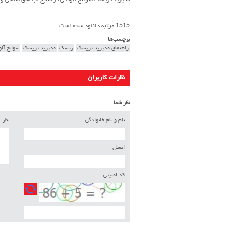
مدیریت ریسک سوانح آلودگی در منابع آب های سطحی و زی
1515 مرتبه دانلود شده است.
برچسب‌ها
راهنماي مديريت ريسك
ریسک
مدیریت ریسک
سوانح آل
نظرات کاربران
نظر شما
نام و نام خانوادگی
نظر
ایمیل
کد امنیتی