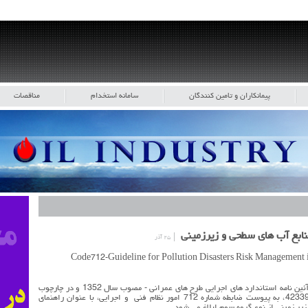
پیمانکاران و تامین کنندگان
سامانه استخدام
مناقصات
نابع آب هاي سطحي و زيرزميني
۲۵ آذر
به استناد ماده 23 قانون برنامه و بودجه و مواد 6 و 7 آئین نامه استاندارد های اجرایی طرح های عمرانی - مصوب سال 1352 و در چارچوب
نظام فنی و اجرایی کشور موضوع تصویب نامه شماره 42339، به پیوست ضابطه شماره 712 امور نظام فنی و اجرایی، با عنوان راهنمای