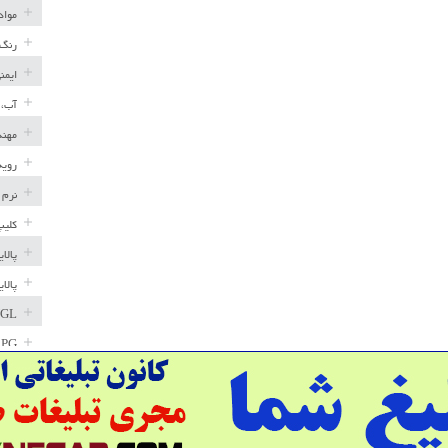
مواد
رنگ 
ایمن
آب، 
مهند
رویه
نرم 
کلیپ
پالا
پالا
GL
LPG
خط ل
مخاز
پترو