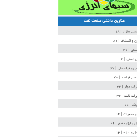
عناوین دانشی صنعت نفت
دسی مخزن
| ۱۸
ی و اکتشاف
| ۸۰
دستی
| ۳۰
ن دستی
| ۳
یی و فراساحلی
| ۶۷
سی فرآیند
| ۷۰
زات دوار
| ۴۴
زات ثابت
| ۳۲
ینگ
| ۶۰
و مخابرات
| ۱۴
ل و ابزاردقیق
| ۲۶
ل و سازه
| ۱۳