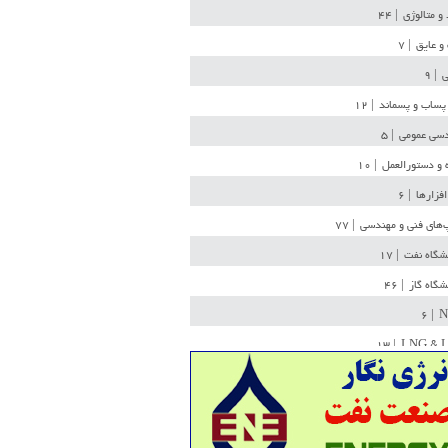
 و متالوژی
| ۴۴
و عایق
| ۷
ی
| ۹
پساب و پسماند
| ۱۲
سی عمومی
| ۵
 و دستورالعمل
| ۱۰
افزارها
| ۶
‌های فنی و مهندسی
| ۷۷
یشگاه نفت
| ۱۷
یشگاه گاز
| ۴۶
| ۶
N
| ۱۳
LNG & 
وله
| ۳۶
ن ذخیره
| ۱۵
شیمی
| ۱۴