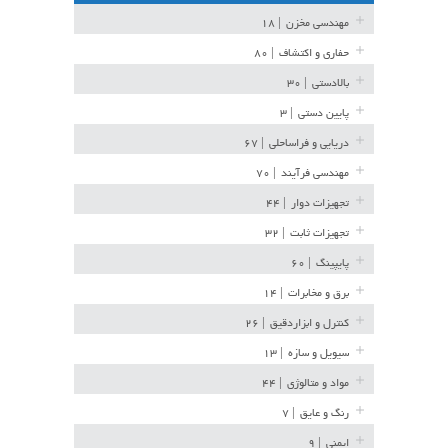
مهندسی مخزن
| ۱۸
حفاری و اکتشاف
| ۸۰
بالادستی
| ۳۰
پایین دستی
| ۳
دریایی و فراساحلی
| ۶۷
مهندسی فرآیند
| ۷۰
تجهیزات دوار
| ۴۴
تجهیزات ثابت
| ۳۲
پایپینگ
| ۶۰
برق و مخابرات
| ۱۴
کنترل و ابزاردقیق
| ۲۶
سیویل و سازه
| ۱۳
مواد و متالوژی
| ۴۴
رنگ و عایق
| ۷
ایمنی
| ۹