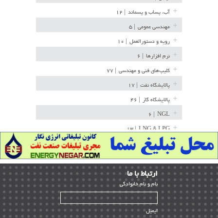
آب، پساب و پسماند
| ۱۲
مهندسی عمومی
| ۵
رویه و دستورالعمل
| ۱۰
نرم افزارها
| ۶
کلیپ‌های فنی و مهندسی
| ۷۷
پالایشگاه نفت
| ۱۷
پالایشگاه گاز
| ۴۶
| ۶
NGL
| ۱۳
LNG & LPG
خط لوله
| ۳۶
مخازن ذخیره
| ۱۵
ارﺗﺒﺎط ﺑﺎ ما
پتروشیمی
| ۱۴
ﻧﺎم و ﻧﺎم ﺧﺎﻧﻮادﮔﻰ
بازرسی و QC
| ۱۵
| ۳۹
HSE
ایمیل
ساخت و نصب
| ۱۲