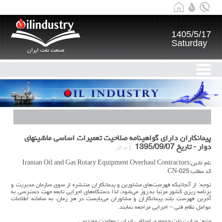
1405/5/17
Saturday
صنعت نفت ایران
پيمانكاران داراي گواهينامه صلاحیت تعميرات اساسي ماشينهاي
دوار - تاریخ 1395/09/07
۱۳ آذر
نام لاتین:Iranian Oil and Gas Rotary Equipment Overhaul Contractors
کد مطلب:CN-025
توجه: از آنجائيكه فهرست‌هاي مشاورین و پیمانکاران منتشره از سوي سازمان مدیریت و
برنامه ریزی کشور مرتباً به روز مي‌شود، لذا دستگاه‌هاي اجرايي تابعه جهت دسترسي به
آخرين فهرست بلند پيمانكاران و مشاوران مي‌بايست در هر زمان، به سامانه اطلاعات
عوامل نظام فني – اجرايي مراجعه نمايند.
منبع: وزارت نفت جمهوری اسلامی ایران - معاونت مهندسی