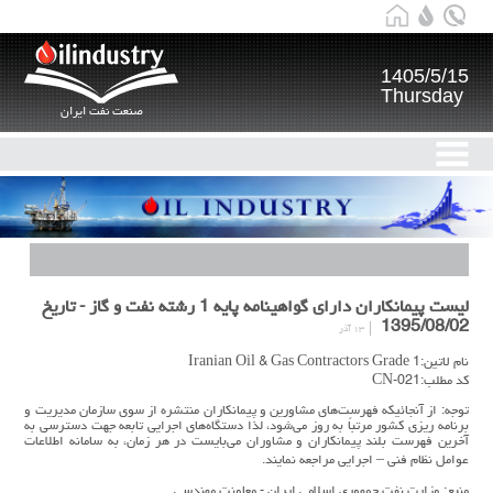
1405/5/15
Thursday
صنعت نفت ایران
لیست پيمانكاران داراي گواهينامه پايه 1 رشته نفت و گاز - تاریخ
1395/08/02
۱۳ آذر
نام لاتین:Iranian Oil & Gas Contractors Grade 1
کد مطلب:CN-021
توجه: از آنجائيكه فهرست‌هاي مشاورین و پیمانکاران منتشره از سوي سازمان مدیریت و
برنامه ریزی کشور مرتباً به روز مي‌شود، لذا دستگاه‌هاي اجرايي تابعه جهت دسترسي به
آخرين فهرست بلند پيمانكاران و مشاوران مي‌بايست در هر زمان، به سامانه اطلاعات
عوامل نظام فني – اجرايي مراجعه نمايند.
منبع: وزارت نفت جمهوری اسلامی ایران - معاونت مهندسی