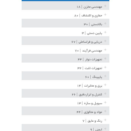
مهندسی مخزن
| ۱۸
حفاری و اکتشاف
| ۸۰
بالادستی
| ۳۰
پایین دستی
| ۳
دریایی و فراساحلی
| ۶۷
مهندسی فرآیند
| ۷۰
تجهیزات دوار
| ۴۴
تجهیزات ثابت
| ۳۲
پایپینگ
| ۶۰
برق و مخابرات
| ۱۴
کنترل و ابزاردقیق
| ۲۶
سیویل و سازه
| ۱۳
مواد و متالوژی
| ۴۴
رنگ و عایق
| ۷
ایمنی
| ۹