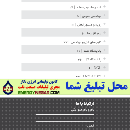
آب، پساب و پسماند
| ۱۲
مهندسی عمومی
| ۵
رویه و دستورالعمل
| ۱۰
نرم افزارها
| ۶
کلیپ‌های فنی و مهندسی
| ۷۷
پالایشگاه نفت
| ۱۷
پالایشگاه گاز
| ۴۶
| ۶
NGL
| ۱۳
LNG & LPG
خط لوله
| ۳۶
مخازن ذخیره
| ۱۵
ارﺗﺒﺎط ﺑﺎ ما
پتروشیمی
| ۱۴
ﻧﺎم و ﻧﺎم ﺧﺎﻧﻮادﮔﻰ
بازرسی و QC
| ۱۵
| ۳۹
HSE
ایمیل
ساخت و نصب
| ۱۲