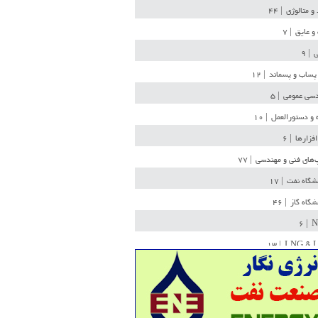
 و متالوژی
| ۴۴
و عایق
| ۷
ی
| ۹
پساب و پسماند
| ۱۲
سی عمومی
| ۵
 و دستورالعمل
| ۱۰
افزارها
| ۶
‌های فنی و مهندسی
| ۷۷
یشگاه نفت
| ۱۷
یشگاه گاز
| ۴۶
| ۶
N
| ۱۳
LNG & 
وله
| ۳۶
ن ذخیره
| ۱۵
شیمی
| ۱۴