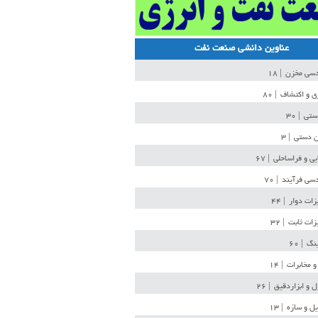
عناوین دانشی صنعت نفت
دسی مخزن
| ۱۸
ی و اکتشاف
| ۸۰
دستی
| ۳۰
ن دستی
| ۳
یی و فراساحلی
| ۶۷
سی فرآیند
| ۷۰
زات دوار
| ۴۴
زات ثابت
| ۳۲
ینگ
| ۶۰
و مخابرات
| ۱۴
ل و ابزاردقیق
| ۲۶
ل و سازه
| ۱۳