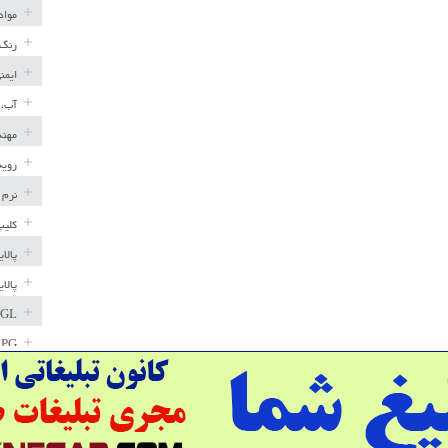
مواد
رنگ 
ایمن
آب، 
مهند
رویه
نرم 
کلیپ
پالا
پالا
GL
LPG
خط ل
مخاز
پترو