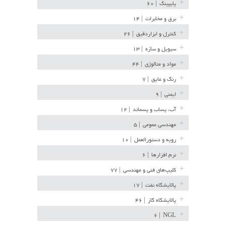
پایپینگ
| ۶۰
برق و مخابرات
| ۱۴
کنترل و ابزاردقیق
| ۲۶
سیویل و سازه
| ۱۳
مواد و متالوژی
| ۴۴
رنگ و عایق
| ۷
ایمنی
| ۹
آب، پساب و پسماند
| ۱۲
مهندسی عمومی
| ۵
رویه و دستورالعمل
| ۱۰
نرم افزارها
| ۶
کلیپ‌های فنی و مهندسی
| ۷۷
پالایشگاه نفت
| ۱۷
پالایشگاه گاز
| ۴۶
| ۶
NGL