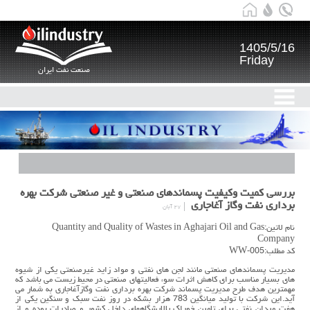
1405/5/16
Friday
صنعت نفت ایران
بررسي كميت وكيفيت پسماندهاي صنعتي و غير صنعتي شركت بهره
برداري نفت وگاز آغاجاري
۲۷ آبان
نام لاتین:Quantity and Quality of Wastes in Aghajari Oil and Gas
Company
کد مطلب:WW-005
مديريت پسماندهاي صنعتي مانند لجن هاي نفتي و مواد زايد غيرصنعتي يكي از شيوه
هاي بسيار مناسب براي كاهش اثرات سوء فعاليتهاي صنعتي در محيط زيست مي باشد كه
مهمترين هدف طرح مديريت پسماند شركت بهره برداري نفت وگازآغاجاري به شمار مي
آيد.اين شركت با توليد ميانگين 783 هزار بشكه در روز نفت سبك و سنگين يكي از
هفت ميدان نفتي براي تامين خوراك پالايشگاههاي داخل كشور و صادرات بوده و از