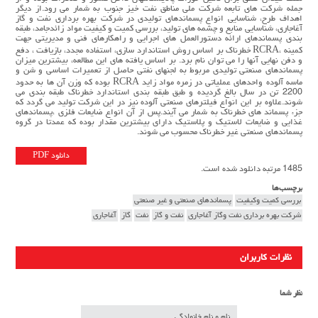
جمله شركت هاي تابعه شركت ملي مناطق نفت خيز جنوب به شمار مي رود.از ديگر
اهداف طرح، شناسايي انواع پسماندهاي توليدي در شركت بهره برداري نفت و گاز
آغاجاري، شناسايي منابع و چشمه هاي توليد، بررسي كميت و كيفيت مواد زائدجامد، طبقه
بندي پسماندهاي ارائه دستورالعمل هاي اجرايي و راهكارهاي فني و مديريتي جهت
كمينه ،RCRA خطرناك بر اساس روش استاندارد سازي، استفاده مجدد، بازيافت ، دفع
و دفن نهايي آنها را مي توان نام برد. بر اساس يافته هاي اين مطالعه، بيشترين ميزان
پسماندهاي صنعتي توليدي مربوط به لجنهاي نفتي حاصل از تعميرات اساسي و شن و
ماسه آلوده واحدهاي عملياتي در زمره مواد زايد RCRA بوده كه وزن آن ها به حدود
2200 تن در سال بالغ گرديده و طبق طبقه بندي استاندارد خطرناك طبقه بندي مي
شوند.علاوه بر اين انواع فيلترهاي صنعتي آلوده نيز در اين شركت توليد مي گردد كه
جزء پسماند هاي خطرناك به شمار مي آيند.پس از آن انواع ضايعات فلزي ،پسماندهاي
غذايي و ضايعات لاستيك و پلاستيك داراي بيشترين مقدار بوده كه عمدتا در گروه
پسماندهاي صنعتي غير خطرناك محسوب مي شوند.
دانلود PDF
1485 مرتبه دانلود شده است.
برچسب‌ها
بررسي كميت وكيفيت
پسماندهاي صنعتي و غير صنعتي
شركت بهره برداري نفت وگاز آغاجاري
نفت و گاز
نفت
گاز
آغاجاری
نظرات کاربران
نظر شما
نام و نام خانوادگی