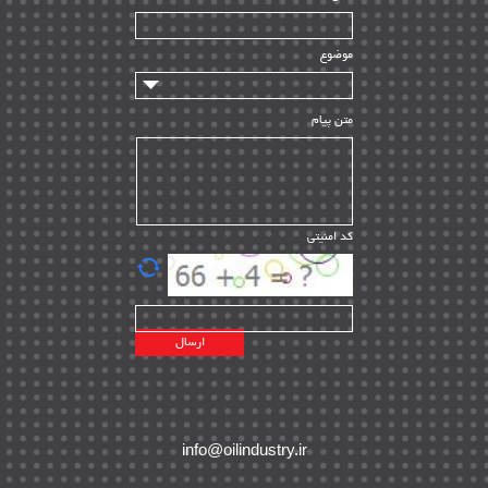
سازندگان و تامین کنندگان
| ۱۰
تامین مالی و سرمایه گذاری
| ۳۲
موضوع
ماشین آلات
| ۱۲
مدیریت پروژه
| ۹۱
متن پیام
مدیریت دانش
| ۹
مدیریت سازمانی و عمومی
| ۲
تأمین کالا
| ۱۳
کد امنیتی
| ۲۰
EPC
پیمانکاران بین المللی
| ۸
اطلاعات انرژی کشورها
| ۱۴
پروژه های خارجی
| ۱۵
نقشه های نفت و گاز خارجی
| ۱۰
شرکت های نفتی
| ۱۴
پلانت های فعال
| ۴۰
info@oilindustry.ir
طرح ها و پروژه ها
| ۳۵