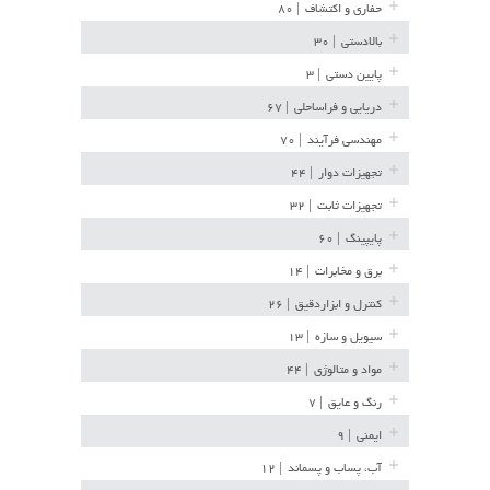
حفاری و اکتشاف
| ۸۰
بالادستی
| ۳۰
پایین دستی
| ۳
دریایی و فراساحلی
| ۶۷
مهندسی فرآیند
| ۷۰
تجهیزات دوار
| ۴۴
تجهیزات ثابت
| ۳۲
پایپینگ
| ۶۰
برق و مخابرات
| ۱۴
کنترل و ابزاردقیق
| ۲۶
سیویل و سازه
| ۱۳
مواد و متالوژی
| ۴۴
رنگ و عایق
| ۷
ایمنی
| ۹
آب، پساب و پسماند
| ۱۲