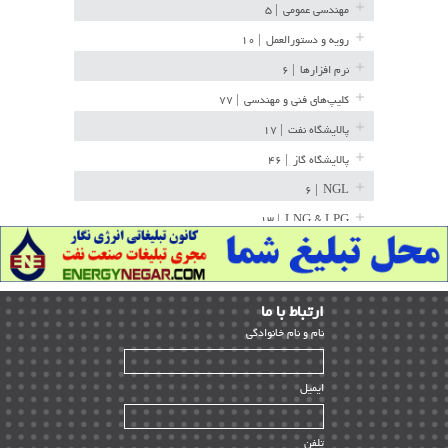
مهندسی عمومی
| ۵
رویه و دستورالعمل
| ۱۰
نرم افزارها
| ۶
کلیپ‌های فنی و مهندسی
| ۷۷
پالایشگاه نفت
| ۱۷
پالایشگاه گاز
| ۴۶
| ۶
NGL
| ۱۳
LNG & LPG
خط لوله
| ۳۶
مخازن ذخیره
| ۱۵
ارﺗﺒﺎط ﺑﺎ ما
پتروشیمی
| ۱۴
ﻧﺎم و ﻧﺎم ﺧﺎﻧﻮادﮔﻰ
بازرسی و QC
| ۱۵
| ۳۹
HSE
ایمیل
ساخت و نصب
| ۱۲
راه اندازی
| ۹
تلفن