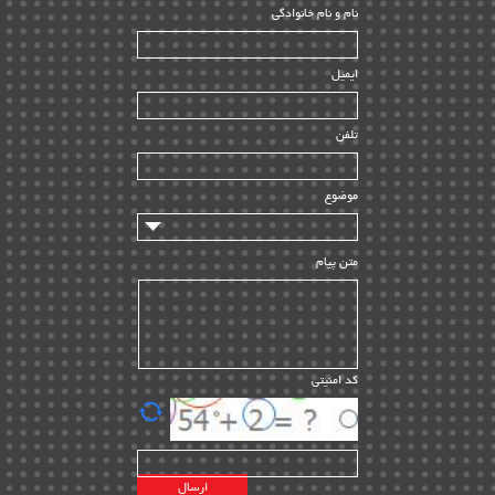
ﻧﺎم و ﻧﺎم ﺧﺎﻧﻮادﮔﻰ
بازرسی و QC
| ۱۵
| ۳۹
HSE
ایمیل
ساخت و نصب
| ۱۲
راه اندازی
| ۹
تلفن
سازندگان و تامین کنندگان
| ۱۰
تامین مالی و سرمایه گذاری
| ۳۲
موضوع
ماشین آلات
| ۱۲
مدیریت پروژه
| ۹۱
متن پیام
مدیریت دانش
| ۹
مدیریت سازمانی و عمومی
| ۲
تأمین کالا
| ۱۳
کد امنیتی
| ۲۰
EPC
پیمانکاران بین المللی
| ۸
اطلاعات انرژی کشورها
| ۱۴
پروژه های خارجی
| ۱۵