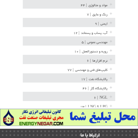
مواد و متالوژی
| ۴۴
رنگ و عایق
| ۷
ایمنی
| ۹
آب، پساب و پسماند
| ۱۲
مهندسی عمومی
| ۵
رویه و دستورالعمل
| ۱۰
نرم افزارها
| ۶
کلیپ‌های فنی و مهندسی
| ۷۷
پالایشگاه نفت
| ۱۷
پالایشگاه گاز
| ۴۶
| ۶
NGL
| ۱۳
LNG & LPG
خط لوله
| ۳۶
مخازن ذخیره
| ۱۵
ارﺗﺒﺎط ﺑﺎ ما
پتروشیمی
| ۱۴