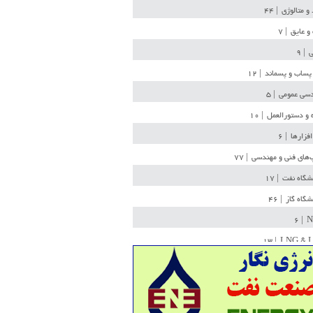
 و متالوژی
| ۴۴
و عایق
| ۷
ی
| ۹
پساب و پسماند
| ۱۲
سی عمومی
| ۵
 و دستورالعمل
| ۱۰
افزارها
| ۶
‌های فنی و مهندسی
| ۷۷
یشگاه نفت
| ۱۷
یشگاه گاز
| ۴۶
| ۶
N
| ۱۳
LNG & 
وله
| ۳۶
ن ذخیره
| ۱۵
شیمی
| ۱۴