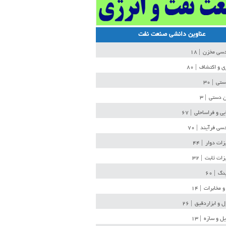
عناوین دانشی صنعت نفت
دسی مخزن
| ۱۸
ی و اکتشاف
| ۸۰
دستی
| ۳۰
ن دستی
| ۳
یی و فراساحلی
| ۶۷
سی فرآیند
| ۷۰
زات دوار
| ۴۴
زات ثابت
| ۳۲
ینگ
| ۶۰
و مخابرات
| ۱۴
ل و ابزاردقیق
| ۲۶
ل و سازه
| ۱۳