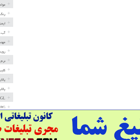
مواد
رنگ 
ایمن
آب، 
مهند
رویه
نرم 
کلیپ
پالا
پالا
GL
LPG
خط ل
مخاز
پترو