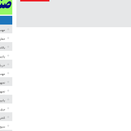
مهن
حفار
بالا
پایی
دریا
مهند
تجهی
تجهی
پایپ
برق 
کنتر
سیوی